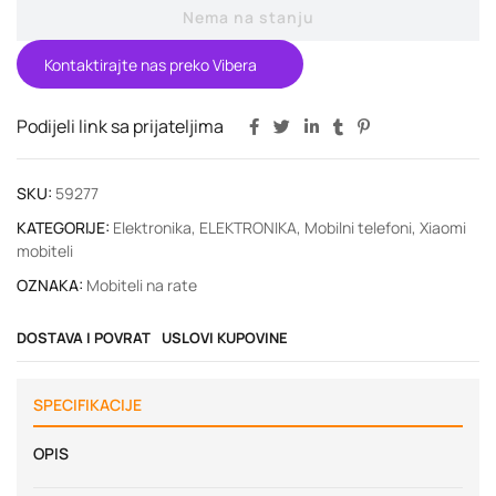
Nema na stanju
Kontaktirajte nas preko Vibera
Podijeli link sa prijateljima
SKU:
59277
KATEGORIJE:
Elektronika
,
ELEKTRONIKA
,
Mobilni telefoni
,
Xiaomi
mobiteli
OZNAKA:
Mobiteli na rate
DOSTAVA I POVRAT
USLOVI KUPOVINE
SPECIFIKACIJE
OPIS