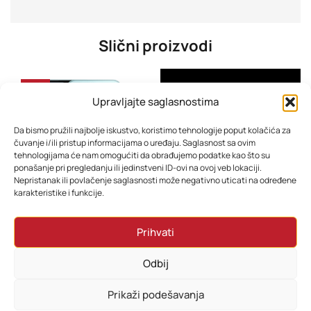
Slični proizvodi
-31%
Upravljajte saglasnostima
Da bismo pružili najbolje iskustvo, koristimo tehnologije poput kolačića za
čuvanje i/ili pristup informacijama o uređaju. Saglasnost sa ovim
tehnologijama će nam omogućiti da obrađujemo podatke kao što su
ponašanje pri pregledanju ili jedinstveni ID-ovi na ovoj veb lokaciji.
Nepristanak ili povlačenje saglasnosti može negativno uticati na određene
karakteristike i funkcije.
Mobitel Xiaomi Redmi 15C Green
Xiaomi Poco F8 Pro 5G 5G 12GB 512GB Blue EU
Prihvati
358,80
KM
1.430,68
KM
298,80
KM
Odbij
Dodaj u korpu
Dodaj u korpu
Prikaži podešavanja