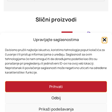
Slični proizvodi
-30%
Upravljajte saglasnostima
Da bismo pružili najbolje iskustvo, koristimo tehnologije poput kolačića za
čuvanje i/ili pristup informacijama o uređaju. Saglasnost sa ovim
tehnologijama će nam omogućiti da obrađujemo podatke kao što su
ponašanje pri pregledanju ili jedinstveni ID-ovi na ovoj veb lokaciji.
Nepristanak ili povlačenje saglasnosti može negativno uticati na određene
karakteristike i funkcije.
Filter za pročišćivač zraka ESPERANZA MISTRAL FILTER H11 EHP004H11
Usisivač Dyson V15 detect Absolute
Prihvati
64,80
KM
1.978,80
KM
1.654,80
KM
Odbij
Dodaj u korpu
Dodaj u korpu
Prikaži podešavanja