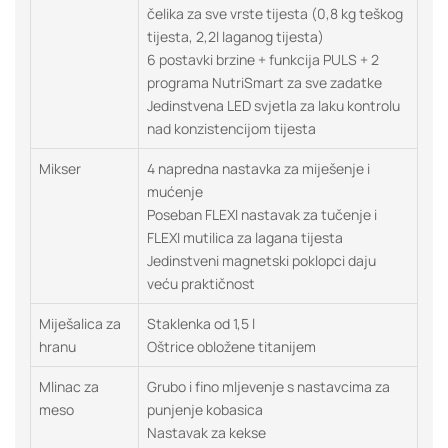
čelika za sve vrste tijesta (0,8 kg teškog
tijesta, 2,2l laganog tijesta)
6 postavki brzine + funkcija PULS + 2
programa NutriSmart za sve zadatke
Jedinstvena LED svjetla za laku kontrolu
nad konzistencijom tijesta
Mikser
4 napredna nastavka za miješenje i
mućenje
Poseban FLEXI nastavak za tučenje i
FLEXI mutilica za lagana tijesta
Jedinstveni magnetski poklopci daju
veću praktičnost
Miješalica za
Staklenka od 1,5 l
hranu
Oštrice obložene titanijem
Mlinac za
Grubo i fino mljevenje s nastavcima za
meso
punjenje kobasica
Nastavak za kekse