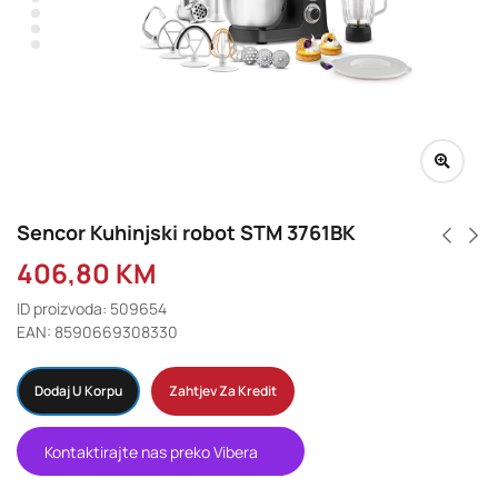
Sencor Kuhinjski robot STM 3761BK
406,80
KM
ID proizvoda: 509654
EAN: 8590669308330
Dodaj U Korpu
Zahtjev Za Kredit
Kontaktirajte nas preko Vibera