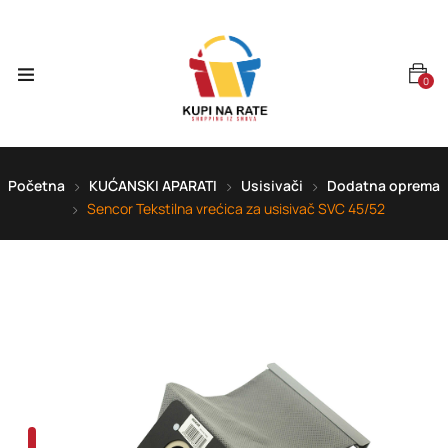
0
Početna
KUĆANSKI APARATI
Usisivači
Dodatna oprema
Sencor Tekstilna vrećica za usisivač SVC 45/52