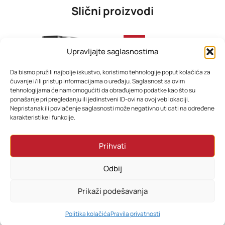
Slični proizvodi
-33%
Upravljajte saglasnostima
Da bismo pružili najbolje iskustvo, koristimo tehnologije poput kolačića za
čuvanje i/ili pristup informacijama o uređaju. Saglasnost sa ovim
tehnologijama će nam omogućiti da obrađujemo podatke kao što su
ponašanje pri pregledanju ili jedinstveni ID-ovi na ovoj veb lokaciji.
Nepristanak ili povlačenje saglasnosti može negativno uticati na određene
karakteristike i funkcije.
Ninja aparat za sladoled NC300EU
Kućna vaga ESPERANZA 8in1 bluetooth scale BESTFIT white, EBS016W
Prihvati
598,80
KM
35,88
KM
28,80
KM
Odbij
Dodaj u korpu
Dodaj u korpu
Prikaži podešavanja
0
Politika kolačića
Pravila privatnosti
HOME
PRETRAŽI
KORPA
MOJ RAČUN