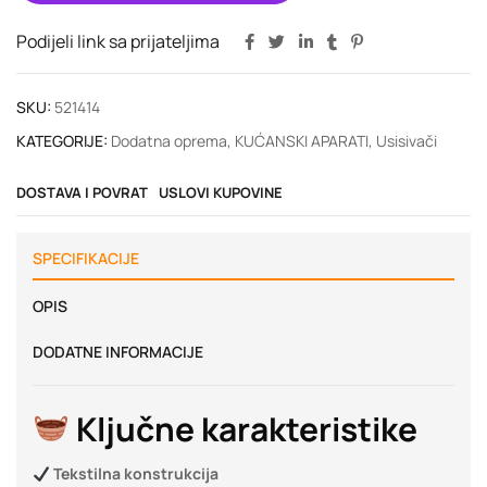
Podijeli link sa prijateljima
SKU:
521414
KATEGORIJE:
Dodatna oprema
,
KUĆANSKI APARATI
,
Usisivači
DOSTAVA I POVRAT
USLOVI KUPOVINE
SPECIFIKACIJE
OPIS
DODATNE INFORMACIJE
Ključne karakteristike
Tekstilna konstrukcija