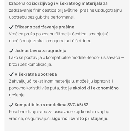
Izrađena od
izdržljivog i višekratnog materijala
za
zadržavanje finih čestica prljavštine i prašine uz dugotrajnu
upotrebu bez gubitka performansi.
Efikasno zadržavanje prašine
Vrećica pruža pouzdanu filtraciju čestica, smanjujući
onečišćenje zraka i omogućujući čišći dom.
Jednostavna za ugradnju
Lako se postavlja u kompatibilne modele Sencor usisavača —
brzo i bez komplikacija.
Višekratna upotreba
Zahvaljujući tekstilnom materijalu, možeš ju isprazniti i
ponovno koristiti više puta, što je
ekološki i ekonomično
rješenje.
Kompatibilna s modelima SVC 45/52
Posebno dizajnirana za usisavače koji koriste ovaj tip
vrećice, osiguravajući
sigurno i čvrsto pristajanje
.