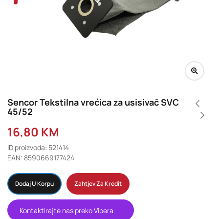
Sencor Tekstilna vrećica za usisivač SVC
45/52
16,80
KM
ID proizvoda: 521414
EAN: 8590669177424
Dodaj U Korpu
Zahtjev Za Kredit
Kontaktirajte nas preko Vibera