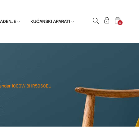
HLAĐENJE
KUĆANSKI APARATI
0
blender 1000W BHR5960EU