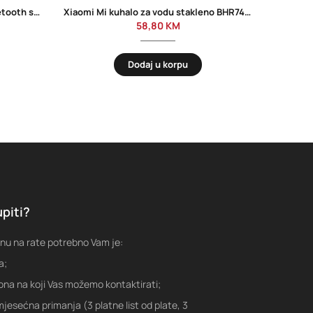
Kućna vaga ESPERANZA 8in1 bluetooth scale BESTFIT white, EBS016W
Xiaomi Mi kuhalo za vodu stakleno BHR7423EU
58,80
KM
Dodaj u korpu
piti?
nu na rate potrebno Vam je:
a;
fona na koji Vas možemo kontaktirati;
jesećna primanja (3 platne list od plate, 3