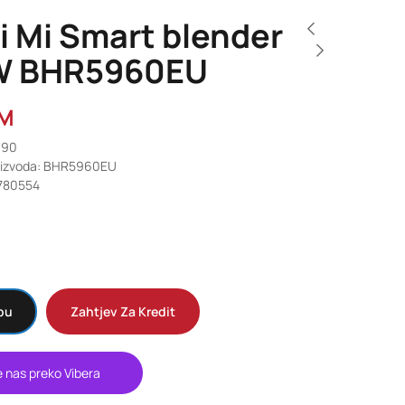
i Mi Smart blender
W BHR5960EU
M
990
roizvoda: BHR5960EU
7780554
pu
Zahtjev Za Kredit
e nas preko Vibera