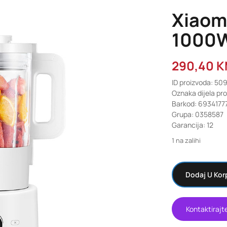
Xiaom
1000
290,40
K
ID proizvoda: 50
Oznaka dijela p
Barkod: 693417
Grupa: 0358587
Garancija: 12
1 na zalihi
Dodaj U Kor
Kontaktirajt