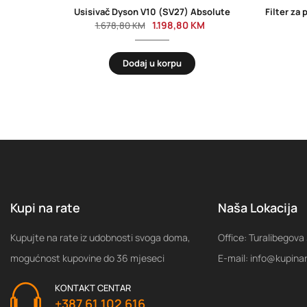
Usisivač Dyson V10 (SV27) Absolute
1.198,80
KM
1.678,80
KM
Dodaj u korpu
Kupi na rate
Naša Lokacija
Kupujte na rate iz udobnosti svoga doma,
Office: Turalibegova
mogućnost kupovine do 36 mjeseci
E-mail: info@kupina
KONTAKT CENTAR
+387 61 102 616