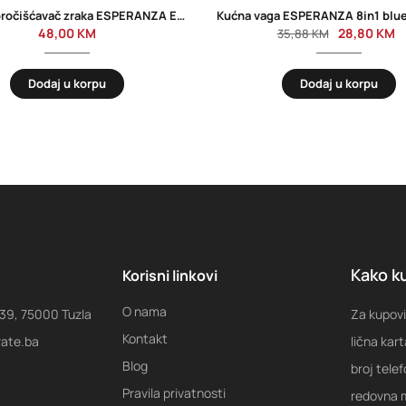
Filter za pročišćavač zraka ESPERANZA EHP001SP
48,00
KM
28,80
KM
35,88
KM
Dodaj u korpu
Dodaj u korpu
Kako ku
Korisni linkovi
O nama
 39, 75000 Tuzla
Za kupovi
Kontakt
rate.ba
lična kart
Blog
broj tele
Pravila privatnosti
redovna m