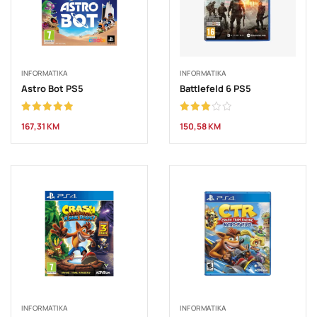
INFORMATIKA
INFORMATIKA
Astro Bot PS5
Battlefeld 6 PS5
Ocjenjeno
Ocjenjeno
167,31
KM
150,58
KM
5.00
od 5
3.00
od 5
INFORMATIKA
INFORMATIKA