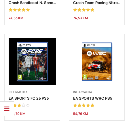
Crash Bandicoot N. Sane Trilogy 2.0 PS4
Crash Team Racing Nitro-Fueled PS4
Ocjenjeno
Ocjenjeno
74,53
KM
74,53
KM
5.00
od 5
5.00
od 5
INFORMATIKA
INFORMATIKA
EA SPORTS FC 26 PS5
EA SPORTS WRC PS5
Ocjenjeno
Ocjenjeno
102,70
KM
54,76
KM
3.00
5.00
od 5
od 5