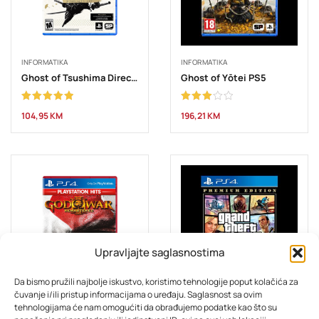
INFORMATIKA
INFORMATIKA
Ghost of Tsushima Directors Cut PS5
Ghost of Yōtei PS5
Ocjenjeno
Ocjenjeno
104,95
KM
196,21
KM
5.00
od 5
3.00
od 5
Upravljajte saglasnostima
Da bismo pružili najbolje iskustvo, koristimo tehnologije poput kolačića za
čuvanje i/ili pristup informacijama o uređaju. Saglasnost sa ovim
INFORMATIKA
INFORMATIKA
tehnologijama će nam omogućiti da obrađujemo podatke kao što su
God of War III Remastered PS4 HITS
Grand Theft Auto V Premium Online Edition PS4