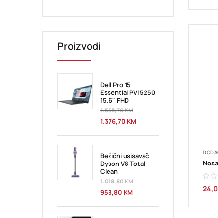
Proizvodi
Dell Pro 15
Essential PV15250
15.6" FHD
1.558,70
KM
1.376,70
KM
DODA
Bežični usisavač
Dyson V8 Total
Clean
1.018,80
KM
24,
958,80
KM