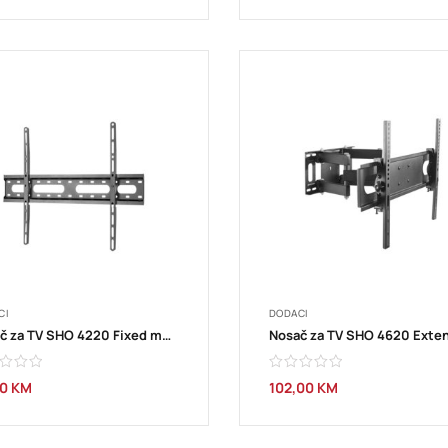
CI
DODACI
Nosač za TV SHO 4220 Fixed mount TV 37”-70” STELL
00
KM
102,00
KM