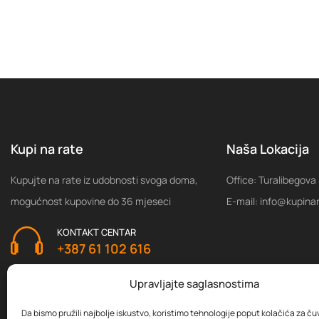
Kupi na rate
Naša Lokacija
Kupujte na rate iz udobnosti svoga doma,
Office: Turalibegova
mogućnost kupovine do 36 mjeseci
E-mail: info@kupina
KONTAKT CENTAR
+387 61 102 616
Upravljajte saglasnostima
Da bismo pružili najbolje iskustvo, koristimo tehnologije poput kolačića za čuva