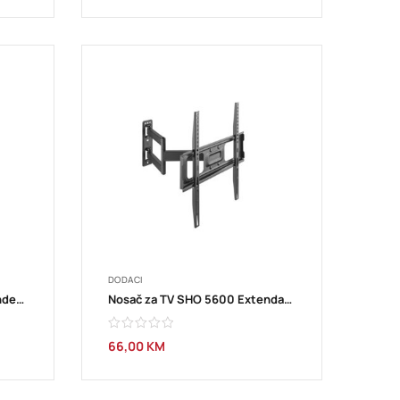
DODACI
Nosač za TV SHO 4620 Extended holder TV 37”- 70” STELL
Nosač za TV SHO 5600 Extendable holder TV 32”-55” STELL
66,00
KM