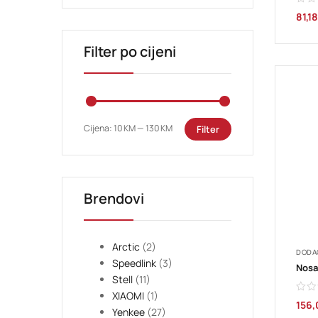
81,1
Filter po cijeni
Cijena:
10 KM
—
130 KM
Filter
Brendovi
Arctic
(2)
DODA
Speedlink
(3)
Stell
(11)
XIAOMI
(1)
156
Yenkee
(27)