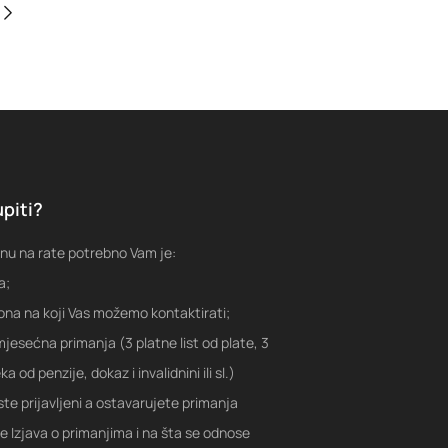
piti?
nu na rate potrebno Vam je:
a;
fona na koji Vas možemo kontaktirati;
jesećna primanja (3 platne list od plate, 3
a od penzije, dokaz i invalidnini ili sl.)
ste prijavljeni a ostavarujete primanja
je Izjava o primanjima i na šta se odnose