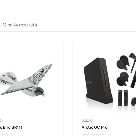
1–12 od 44 rezultata
CI
DODACI
c Bird SR111
Arctic GC Pro