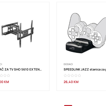
CI
DODACI
NOSAČ ZA TV SHO 5610 EXTEN. HOLDER TV 32-70” STELL
,00
KM
26,40
KM