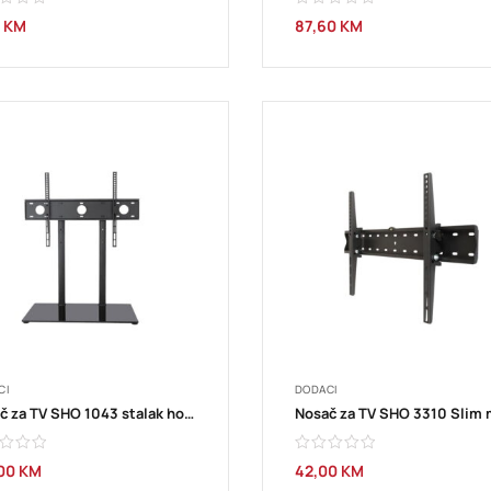
8
KM
87,60
KM
CI
DODACI
Nosač za TV SHO 1043 stalak holder 32”-65” STELL
,00
KM
42,00
KM