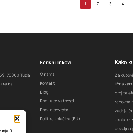
1
2
3
4
Kako ku
Korisni linkovi
O nama
 39, 75000 Tuzla
Za kupovi
Kontakt
rate.ba
lična kart
Blog
broj tele
Pravila privatnosti
redovna m
Pravila povrata
zadnja ček
Politika kolačića (EU)
ukoliko ni
dovoljna 
nje i/ili