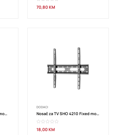
70,80
KM
DODACI
Nosač za TV SHO 3310 Slim mount TV STELL
Nosač za TV SHO 4210 Fixed mount TV 32”-55” STELL
18,00
KM