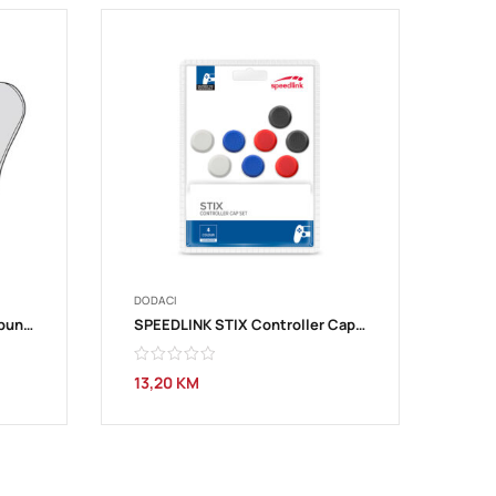
DODACI
SPEEDLINK JAZZ stanica za punjenje SL-440001-BK
SPEEDLINK STIX Controller Cap Set – SL‑4524‑MTCL
13,20
KM