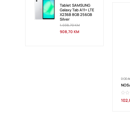
Tablet SAMSUNG
Galaxy Tab A11+ LTE
X236B 8GB 256GB
Silver
1.038,70
KM
908,70
KM
DODA
102