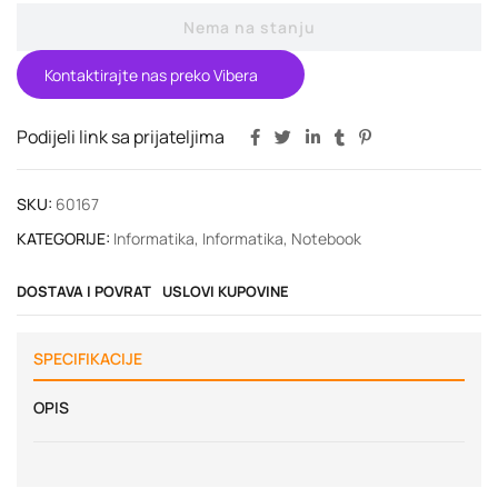
Nema na stanju
Kontaktirajte nas preko Vibera
Podijeli link sa prijateljima
SKU:
60167
KATEGORIJE:
Informatika
,
Informatika
,
Notebook
DOSTAVA I POVRAT
USLOVI KUPOVINE
SPECIFIKACIJE
OPIS