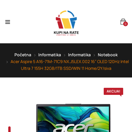
0
Početna
Informatika
Informatika
Notebook
Acer Aspire 5 A16-71M-71C9 NX.J5LEX.002 16” OLED 120Hz Intel
Ultra 7 155H 32GB/1TB SSD/WIN 11 Home/2Y/siva
AKCIJA!