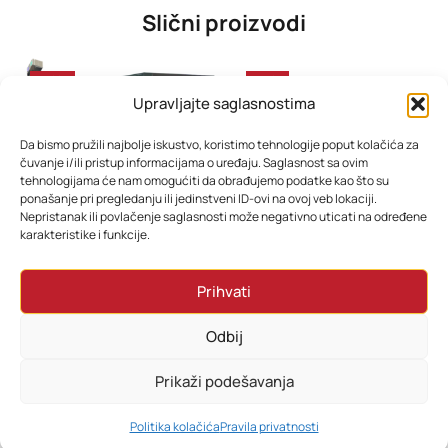
Slični proizvodi
-49%
-35%
Upravljajte saglasnostima
Da bismo pružili najbolje iskustvo, koristimo tehnologije poput kolačića za
čuvanje i/ili pristup informacijama o uređaju. Saglasnost sa ovim
tehnologijama će nam omogućiti da obrađujemo podatke kao što su
ponašanje pri pregledanju ili jedinstveni ID-ovi na ovoj veb lokaciji.
Nepristanak ili povlačenje saglasnosti može negativno uticati na određene
karakteristike i funkcije.
GNC GAMER HYDRA i3-10105 3.70GHz
Xiaomi Pad 6 Keyboard Black
Prihvati
3.898,70
KM
258,70
KM
2.598,70
KM
219,70
KM
Odbij
Dodaj u korpu
Dodaj u korpu
Prikaži podešavanja
0
Politika kolačića
Pravila privatnosti
HOME
PRETRAŽI
KORPA
MOJ RAČUN