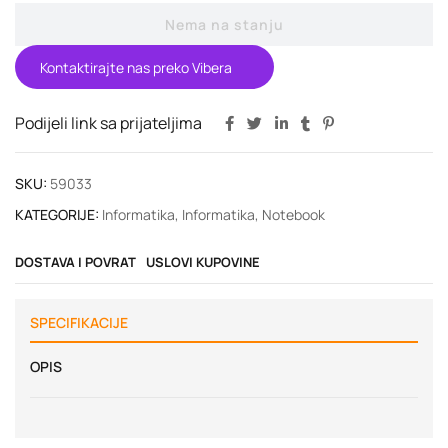
Nema na stanju
Kontaktirajte nas preko Vibera
Podijeli link sa prijateljima
SKU:
59033
KATEGORIJE:
Informatika
,
Informatika
,
Notebook
DOSTAVA I POVRAT
USLOVI KUPOVINE
SPECIFIKACIJE
OPIS