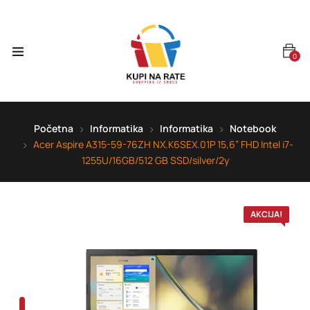
0
Početna
Informatika
Informatika
Notebook
Acer Aspire A315-59-76ZH NX.K6SEX.01P 15,6” FHD Intel i7-
1255U/16GB/512 GB SSD/silver/2y
AKCIJA!