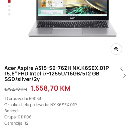
Acer Aspire A315-59-76ZH NX.K6SEX.01P
15,6” FHD Intel i7-1255U/16GB/512 GB
SSD/silver/2y
1.558,70
KM
1.792,70
KM
ID proizvoda: 59033
Oznaka dijela proizvoda: NX.K6SEX.01P
Barkod:
Grupa: 0111106
Garancija: 12