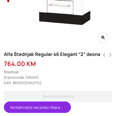
Alfa Štednjak Regular 46 Elegant “2” desna
764,00
KM
Štednjak
ID proizvoda: 526593
EAN: 8606020940702
Nema na stanju
Kontaktirajte nas preko Vibera