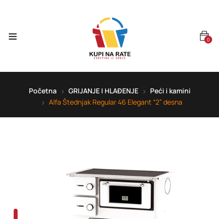
0
Početna
GRIJANJE I HLAĐENJE
Peći i kamini
Alfa Štednjak Regular 46 Elegant “2” desna