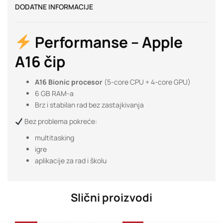
DODATNE INFORMACIJE
Performanse – Apple
A16 čip
A16 Bionic procesor
(5-core CPU + 4-core GPU)
6 GB RAM-a
Brz i stabilan rad bez zastajkivanja
Bez problema pokreće:
multitasking
igre
aplikacije za rad i školu
Slični proizvodi