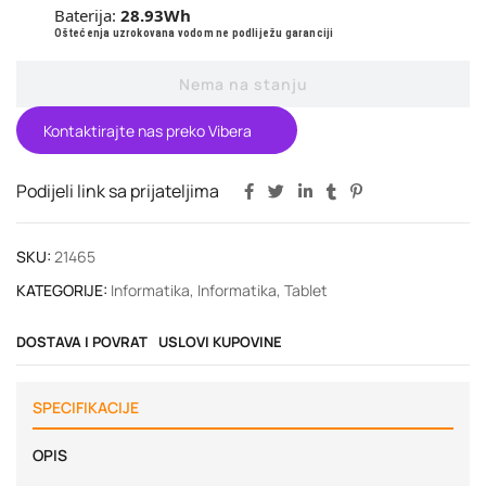
Baterija:
28.93Wh
Oštećenja uzrokovana vodom ne podliježu garanciji
Nema na stanju
Kontaktirajte nas preko Vibera
Podijeli link sa prijateljima
SKU:
21465
KATEGORIJE:
Informatika
,
Informatika
,
Tablet
DOSTAVA I POVRAT
USLOVI KUPOVINE
SPECIFIKACIJE
OPIS