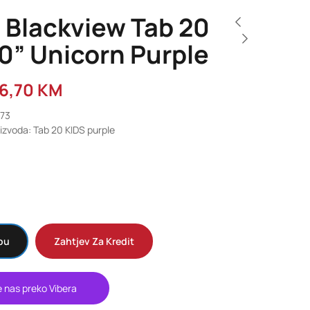
 Blackview Tab 20
0” Unicorn Purple
6,70
KM
773
izvoda: Tab 20 KIDS purple
pu
Zahtjev Za Kredit
e nas preko Vibera