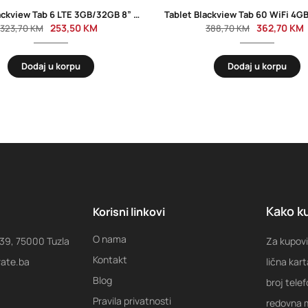
Tablet Blackview Tab 6 LTE 3GB/32GB 8” Peach Gold
253,50
KM
362,70
KM
323,70
KM
388,70
KM
Dodaj u korpu
Dodaj u korpu
Kako ku
Korisni linkovi
O nama
 39, 75000 Tuzla
Za kupovi
Kontakt
rate.ba
lična kart
Blog
broj tele
Pravila privatnosti
redovna m