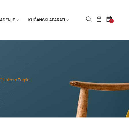
HLAĐENJE
KUĆANSKI APARATI
0
” Unicorn Purple