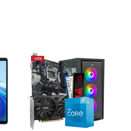
-49%
-32%