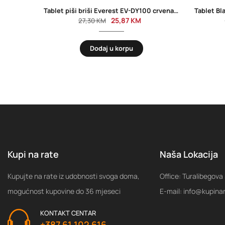
Tablet piši briši Everest EV-DY100 crvena, 36001
25,87
KM
27,30
KM
Dodaj u korpu
Kupi na rate
Naša Lokacija
Kupujte na rate iz udobnosti svoga doma,
Office: Turalibegova
mogućnost kupovine do 36 mjeseci
E-mail: info@kupina
KONTAKT CENTAR
+387 61 102 616