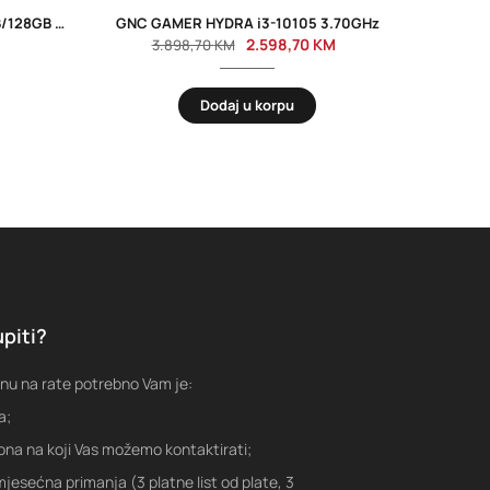
Tablet Blackview Tab 60 WiFi 4GB/128GB 10.1” Blue
GNC GAMER HYDRA i3-10105 3.70GHz
2.598,70
KM
3.898,70
KM
2
Dodaj u korpu
piti?
nu na rate potrebno Vam je:
a;
fona na koji Vas možemo kontaktirati;
jesećna primanja (3 platne list od plate, 3