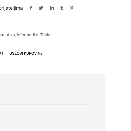
 prijateljima
ormatika
,
Informatika
,
Tablet
AT
USLOVI KUPOVINE