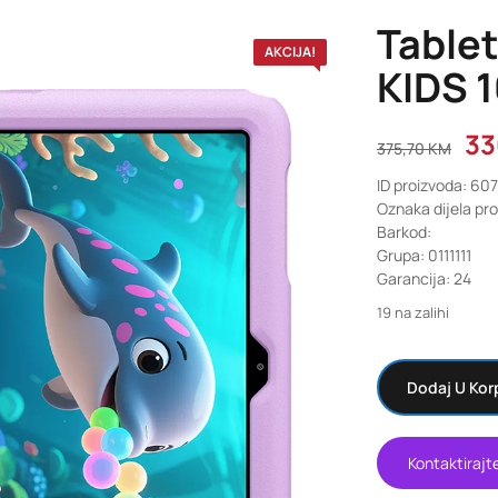
Tablet
AKCIJA!
KIDS 1
33
375,70
KM
ID proizvoda: 60
Oznaka dijela pro
Barkod:
Grupa: 0111111
Garancija: 24
19 na zalihi
Dodaj U Kor
Kontaktirajt