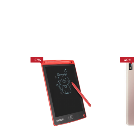
-27%
-40%