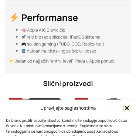
Performanse
Apple A16 Bionic čip
vrlo brz rad aplikacija i iPadOS sistema
solidan gaming (PUBG, COD, Roblox itd.)
fluidan multitasking za školu i posao
Jedan od najjačih “entry-level” iPada u Apple ponudi.
Slični proizvodi
-34%
-37%
Upravljajte saglasnostima
Da bismo pružili najbolje iskustvo, koristimo tehnologije poput kolačića za
čuvanje i/ili pristup informacijama o uređaju. Saglasnost sa ovim
tehnologijama će nam omogućiti da obrađujemo podatke kao što su