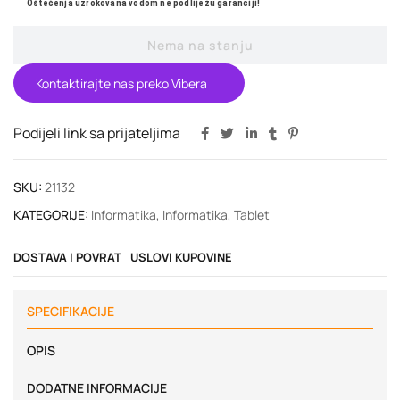
Oštećenja uzrokovana vodom ne podliježu garanciji!
Nema na stanju
Kontaktirajte nas preko Vibera
Podijeli link sa prijateljima
SKU:
21132
KATEGORIJE:
Informatika
,
Informatika
,
Tablet
DOSTAVA I POVRAT
USLOVI KUPOVINE
SPECIFIKACIJE
OPIS
DODATNE INFORMACIJE