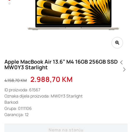
Apple MacBook Air 13.6” M4 16GB 256GB SSD
MW0Y3 Starlight
2.988,70
KM
4.158,70
KM
ID proizvoda: 61567
Oznaka dijela proizvoda: MW0Y3 Starlight
Barkod:
Grupa: 0111106
Garancija: 12
Nema na stanju