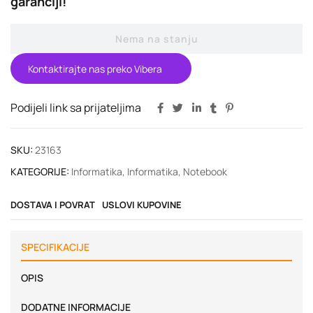
garanciji!
Nema na stanju
Kontaktirajte nas preko Vibera
Podijeli link sa prijateljima
SKU:
23163
KATEGORIJE:
Informatika
,
Informatika
,
Notebook
DOSTAVA I POVRAT
USLOVI KUPOVINE
SPECIFIKACIJE
OPIS
DODATNE INFORMACIJE