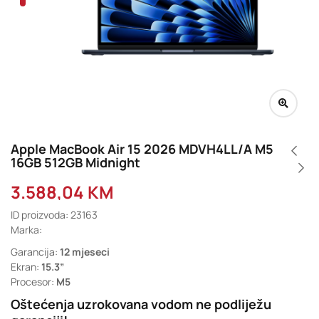
Apple MacBook Air 15 2026 MDVH4LL/A M5
16GB 512GB Midnight
3.588,04
KM
ID proizvoda: 23163
Marka:
Garancija:
12 mjeseci
Ekran:
15.3”
Procesor:
M5
Oštećenja uzrokovana vodom ne podliježu