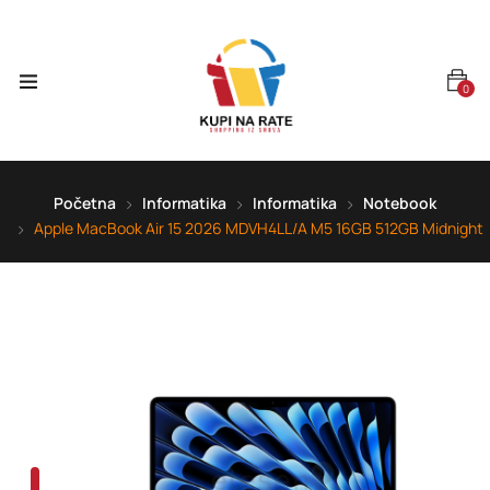
0
Početna
Informatika
Informatika
Notebook
Apple MacBook Air 15 2026 MDVH4LL/A M5 16GB 512GB Midnight