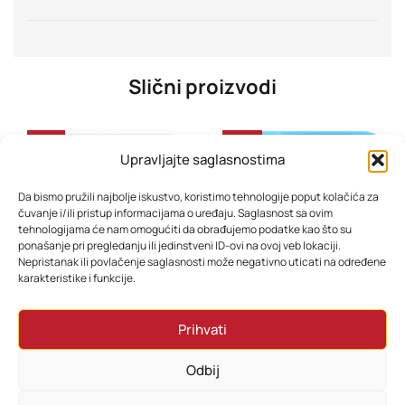
Slični proizvodi
-31%
-28%
Upravljajte saglasnostima
Da bismo pružili najbolje iskustvo, koristimo tehnologije poput kolačića za
čuvanje i/ili pristup informacijama o uređaju. Saglasnost sa ovim
tehnologijama će nam omogućiti da obrađujemo podatke kao što su
ponašanje pri pregledanju ili jedinstveni ID-ovi na ovoj veb lokaciji.
Nepristanak ili povlačenje saglasnosti može negativno uticati na određene
karakteristike i funkcije.
Tablet Blackview Tab 20 KIDS 10” Unicorn Purple
Tablet Blackview Tab A6 kids 4GB 128GB WiFi 10” Ocean Blue
Prihvati
375,70
KM
388,70
KM
336,70
KM
362,70
KM
Odbij
Dodaj u korpu
Dodaj u korpu