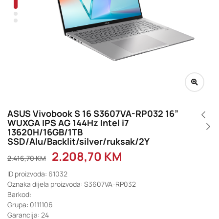
ASUS Vivobook S 16 S3607VA-RP032 16”
WUXGA IPS AG 144Hz Intel i7
13620H/16GB/1TB
SSD/Alu/Backlit/silver/ruksak/2Y
2.208,70
KM
2.416,70
KM
ID proizvoda: 61032
Oznaka dijela proizvoda: S3607VA-RP032
Barkod:
Grupa: 0111106
Garancija: 24