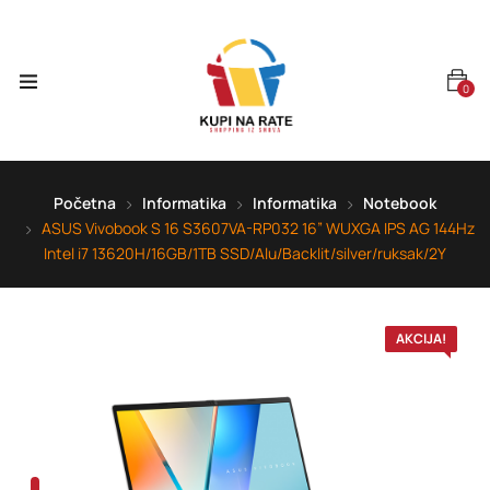
0
Početna
Informatika
Informatika
Notebook
ASUS Vivobook S 16 S3607VA-RP032 16” WUXGA IPS AG 144Hz
Intel i7 13620H/16GB/1TB SSD/Alu/Backlit/silver/ruksak/2Y
AKCIJA!