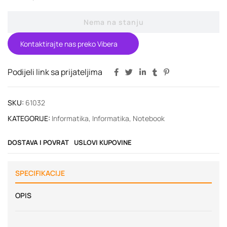
Nema na stanju
Kontaktirajte nas preko Vibera
Podijeli link sa prijateljima
SKU:
61032
KATEGORIJE:
Informatika
,
Informatika
,
Notebook
DOSTAVA I POVRAT
USLOVI KUPOVINE
SPECIFIKACIJE
OPIS