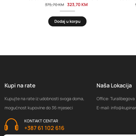
323,70
KM
375,70
KM
Dodaj u korpu
Kupi na rate
Naša Lokacija
Kupujte na rate iz udobnosti svoga doma,
Office: Turalibegova
mogućnost kupovine do 36 mjeseci
E-mail: info@kupina
KONTAKT CENTAR
+387 61 102 616