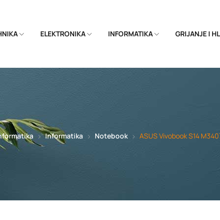
EHNIKA
ELEKTRONIKA
INFORMATIKA
GRIJANJE I 
nformatika
Informatika
Notebook
ASUS Vivobook S14 M340