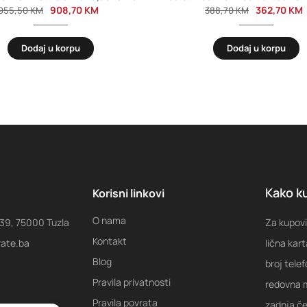
908,70
KM
362,70
KM
955,50
KM
388,70
KM
Dodaj u korpu
Dodaj u korpu
Kako ku
Korisni linkovi
O nama
 39, 75000 Tuzla
Za kupovi
Kontakt
rate.ba
lična kart
Blog
broj tele
Pravila privatnosti
redovna m
Pravila povrata
zadnja ček