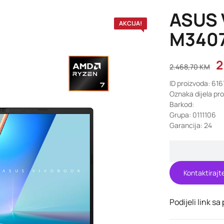
ASUS 
AKCIJA!
M3407
2
2.468,70
KM
ID proizvoda: 61
Oznaka dijela p
Barkod:
Grupa: 0111106
Garancija: 24
Kontaktirajt
Podijeli link sa