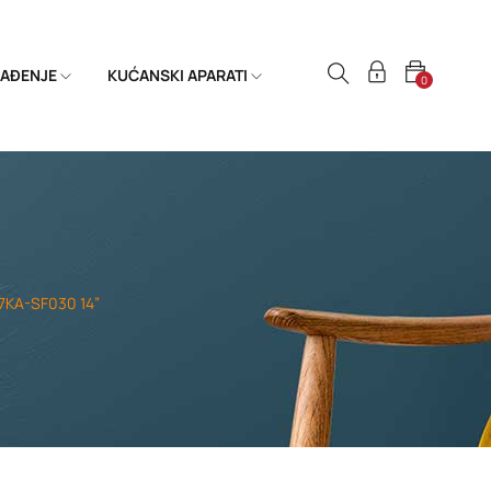
HLAĐENJE
KUĆANSKI APARATI
0
7KA-SF030 14”