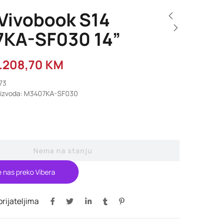
Vivobook S14
KA-SF030 14”
.208,70
KM
673
roizvoda: M3407KA-SF030
Nema na stanju
e nas preko Vibera
 prijateljima