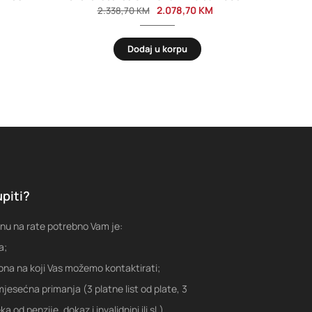
2.078,70
KM
2.338,70
KM
Dodaj u korpu
piti?
nu na rate potrebno Vam je:
a;
fona na koji Vas možemo kontaktirati;
jesećna primanja (3 platne list od plate, 3
a od penzije, dokaz i invalidnini ili sl.)