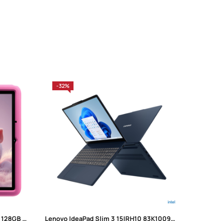
-32%
-28%
Tablet Blackview Tab A6 kids 4GB 128GB WiFi 10” Rose Pink
Lenovo IdeaPad Slim 3 15IRH10 83K1009NSC