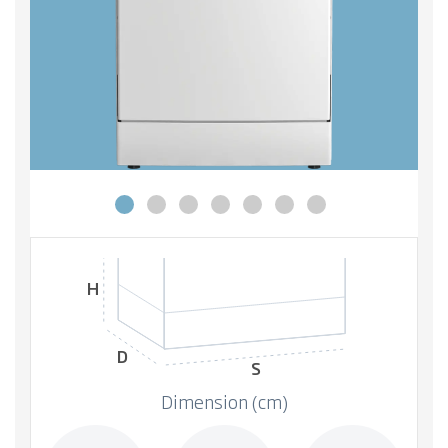
H
D
S
Dimension (cm)