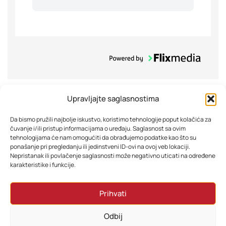
Slični proizvodi
Upravljajte saglasnostima
Da bismo pružili najbolje iskustvo, koristimo tehnologije poput kolačića za
-33%
čuvanje i/ili pristup informacijama o uređaju. Saglasnost sa ovim
tehnologijama će nam omogućiti da obrađujemo podatke kao što su
ponašanje pri pregledanju ili jedinstveni ID-ovi na ovoj veb lokaciji.
Nepristanak ili povlačenje saglasnosti može negativno uticati na određene
karakteristike i funkcije.
Prihvati
Odbij
Beko Napa HNS61222NAW
Beko Mašina za veš+suš. BM5DFT48447W