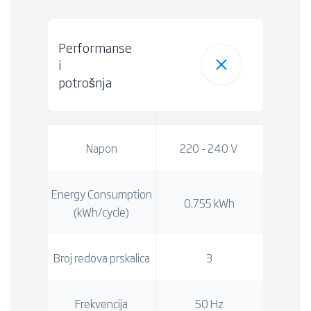
Performanse
i
potrošnja
Napon
220 - 240 V
Energy Consumption
0.755 kWh
(kWh/cycle)
Broj redova prskalica
3
Frekvencija
50 Hz