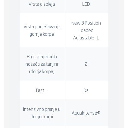
Vrsta displeja
LED
New 3 Position
Vrsta podešavanje
Loaded
gornje korpe
Adjustable_L
Broj sklapajućih
nosača za tanjire
2
(donja korpa)
Fast+
Da
Intenzivno pranje u
AquaIntense®
donjoj korpi