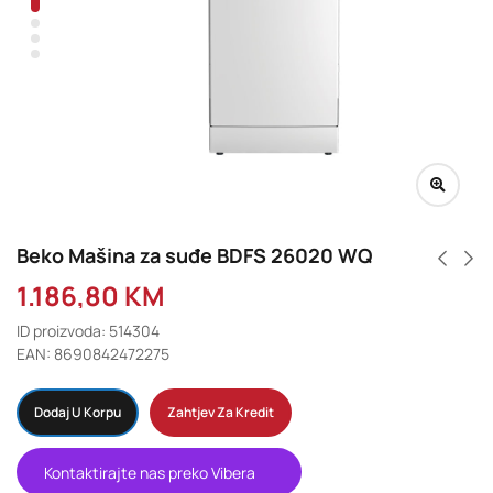
Beko Mašina za suđe BDFS 26020 WQ
1.186,80
KM
ID proizvoda: 514304
EAN: 8690842472275
Dodaj U Korpu
Zahtjev Za Kredit
Kontaktirajte nas preko Vibera