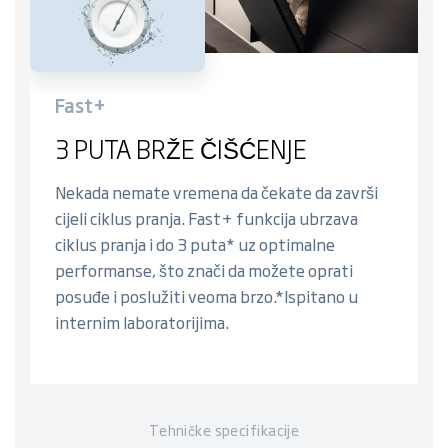
Fast+
3 PUTA BRŽE ČIŠĆENJE
Nekada nemate vremena da čekate da završi
cijeli ciklus pranja. Fast+ funkcija ubrzava
ciklus pranja i do 3 puta* uz optimalne
performanse, što znači da možete oprati
posuđe i poslužiti veoma brzo.*Ispitano u
internim laboratorijima.
Tehničke specifikacije