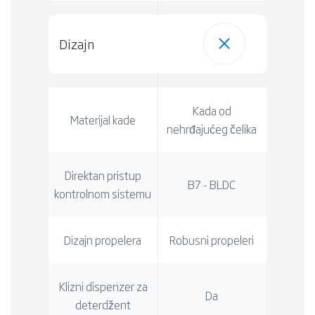
Dizajn
Kada od
Materijal kade
nehrđajućeg čelika
Direktan pristup
B7 - BLDC
kontrolnom sistemu
Dizajn propelera
Robusni propeleri
Klizni dispenzer za
Da
deterdžent