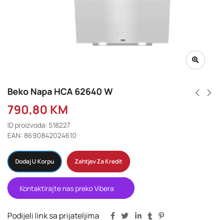
Beko Napa HCA 62640 W
790,80
KM
ID proizvoda: 518227
EAN: 8690842024610
Dodaj U Korpu
Zahtjev Za Kredit
Kontaktirajte nas preko Vibera
Podijeli link sa prijateljima