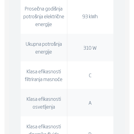
Prosečna godišnja
potrošnja električne
93 kWh
energije
Ukupna potrošnja
310 W
energije
Klasa efikasnosti
C
filtriranja masnoće
Klasa efikasnosti
A
osvetljenja
Klasa efikasnosti
dinamike fluida
D