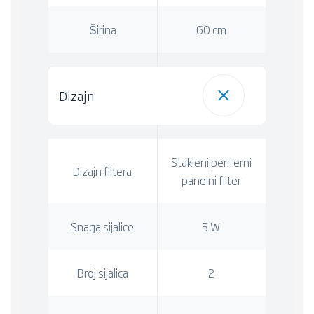
Širina
60 cm
Dizajn
Stakleni periferni
Dizajn filtera
panelni filter
Snaga sijalice
3 W
Broj sijalica
2