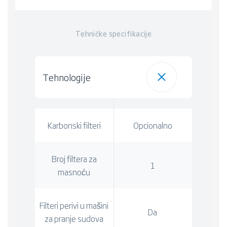
Tehničke specifikacije
Tehnologije
Karbonski filteri
Opcionalno
Broj filtera za
1
masnoću
Filteri perivi u mašini
Da
za pranje sudova