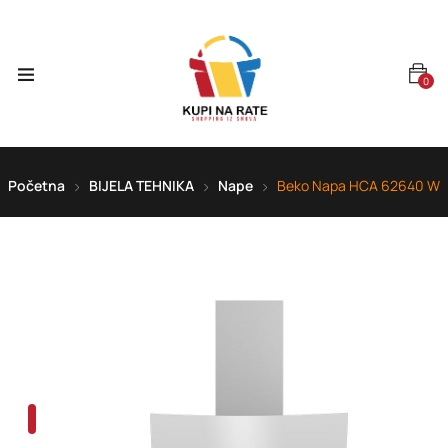
0
Početna
BIJELA TEHNIKA
Nape
Beko Napa HCA 62640 W