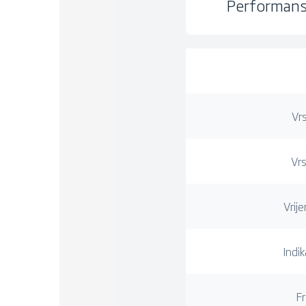
Performanse
Vr
Vrs
Vrij
Indik
Fr