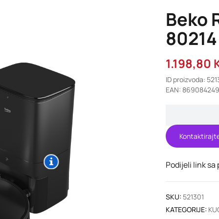
Beko 
80214
1.198,80
ID proizvoda: 521
EAN: 86908424
Kontaktirajt
Podijeli link sa
SKU:
521301
KATEGORIJE:
KU