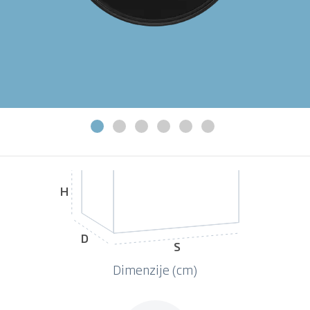
H
D
S
Dimenzije (cm)