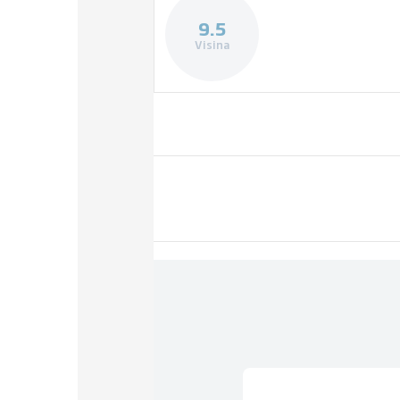
9.5
Visina