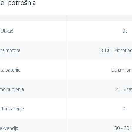
 i potrošnja
Utikač
Da
sta motora
BLDC - Motor be
ta baterije
Litijum jo
eme punjenja
4 - 5 sat
ator baterije
Da
ekvencija
50 - 60 