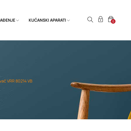
HLAĐENJE
KUĆANSKI APARATI
0
ivač VRR 80214 VB