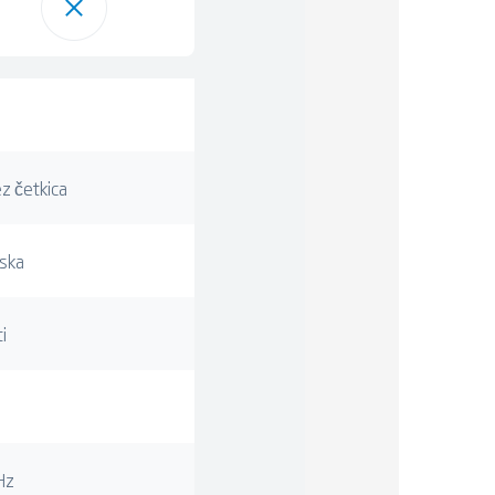
z četkica
nska
i
Hz