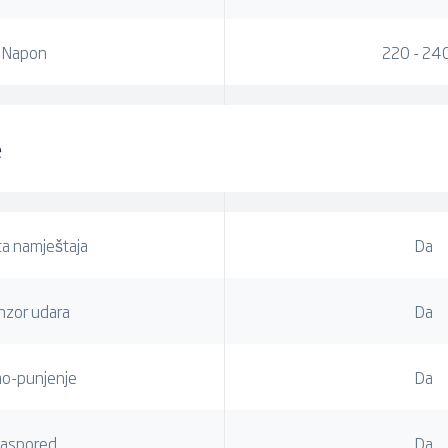
Napon
220 - 24
e
ta namještaja
Da
nzor udara
Da
o-punjenje
Da
aspored
Da