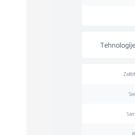
Tehnologij
Zašti
Se
Sam
R