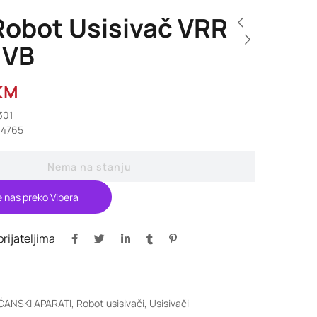
Robot Usisivač VRR
 VB
KM
301
94765
Nema na stanju
e nas preko Vibera
 prijateljima
ĆANSKI APARATI
,
Robot usisivači
,
Usisivači