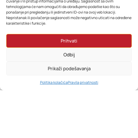
čuvanje i/ili pristup informacijama o uređaju. Saglasnost sa ovim
tehnologijama će nam omogućiti da obrađujemo podatke kao što su
ponašanje pri pregledanju ili jedinstveni ID-ovi na ovoj veb lokaciji.
Nepristanak ili povlačenje saglasnosti može negativno uticati na određene
Slični proizvodi
karakteristike i funkcije.
Prihvati
Odbij
Prikaži podešavanja
0
Politika kolačića
Pravila privatnosti
HOME
PRETRAŽI
KORPA
MOJ RAČUN
Beko Ugr. pećnica BBIE14100X
Beko Ugr. Frižider B3BCNA294HS
598,80
KM
1.558,80
KM
Dodaj u korpu
Dodaj u korpu