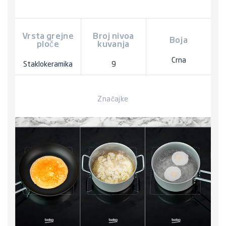
Vrsta grejne
Broj nivoa
Boja
ploče
kuvanja
Crna
Staklokeramika
9
Značajke