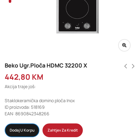
Beko Ugr.Ploča HDMC 32200 X
442,80
KM
Akcija traje još:
Staklokeramička domino ploča Inox
ID proizvoda: 518169
EAN: 8690842348266
Dodaj U Korpu
Zahtjev Za Kredit