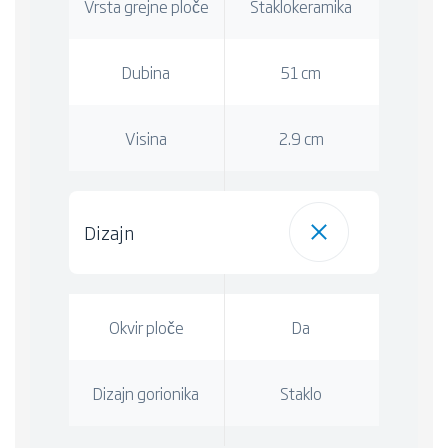
Vrsta grejne ploče
Staklokeramika
Dubina
51 cm
Visina
2.9 cm
Dizajn
Okvir ploče
Da
Dizajn gorionika
Staklo