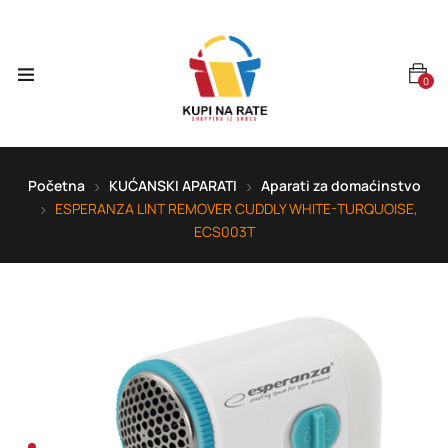
0
Početna
KUĆANSKI APARATI
Aparati za domaćinstvo
ESPERANZA LINT REMOVER CUDDLY WHITE-TURQUOISE,
ECS003T