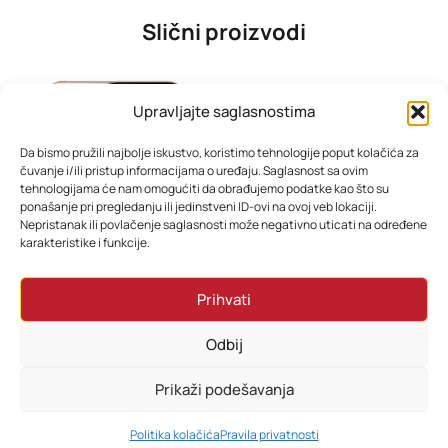
Slični proizvodi
Upravljajte saglasnostima
Da bismo pružili najbolje iskustvo, koristimo tehnologije poput kolačića za
čuvanje i/ili pristup informacijama o uređaju. Saglasnost sa ovim
tehnologijama će nam omogućiti da obrađujemo podatke kao što su
ponašanje pri pregledanju ili jedinstveni ID-ovi na ovoj veb lokaciji.
Nepristanak ili povlačenje saglasnosti može negativno uticati na određene
karakteristike i funkcije.
iPhone 16 Pro 256GB – Sve boje
SAMSUNG TV UE55U8072FUXXH
Prihvati
2.799,00
KM
996,00
KM
Odbij
Odaberi opcije
Dodaj u korpu
Prikaži podešavanja
0
Politika kolačića
Pravila privatnosti
HOME
PRETRAŽI
KORPA
MOJ RAČUN