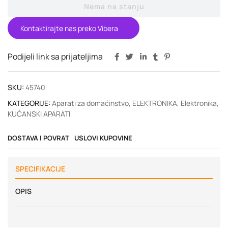
Nema na stanju
Kontaktirajte nas preko Vibera
Podijeli link sa prijateljima
SKU:
45740
KATEGORIJE:
Aparati za domaćinstvo
,
ELEKTRONIKA
,
Elektronika
,
KUĆANSKI APARATI
DOSTAVA I POVRAT
USLOVI KUPOVINE
SPECIFIKACIJE
OPIS