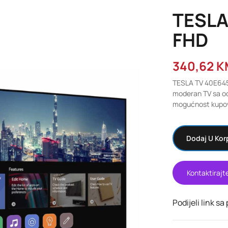
TESLA
FHD
340,62
K
TESLA TV 40E645
moderan TV sa od
mogućnost kupov
Dodaj U Kor
Kontaktirajt
Podijeli link sa