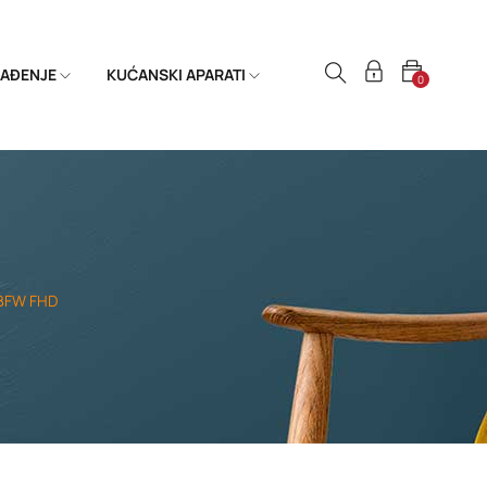
HLAĐENJE
KUĆANSKI APARATI
0
BFW FHD