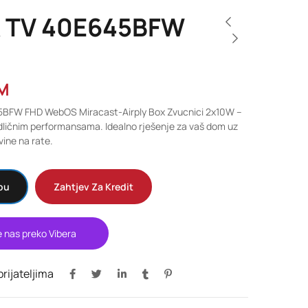
 TV 40E645BFW
M
BFW FHD WebOS Miracast-Airply Box Zvucnici 2x10W –
ličnim performansama. Idealno rješenje za vaš dom uz
ine na rate.
pu
Zahtjev Za Kredit
e nas preko Vibera
 prijateljima