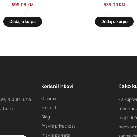
599,08
KM
636,00
KM
Dodaj u korpu
Dodaj u korpu
Kako ku
Korisni linkovi
O nama
 39, 75000 Tuzla
Za kupovi
Kontakt
rate.ba
lična kart
Blog
broj tele
Pravila privatnosti
redovna m
Pravila povrata
zadnja ček