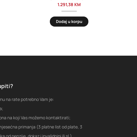
1.291,38
KM
Dodaj u korpu
piti?
nu na rate potrebno Vam je:
a;
fona na koji Vas možemo kontaktirati;
jesećna primanja (3 platne list od plate, 3
a od penzije, dokaz i invalidnini ili sl.)