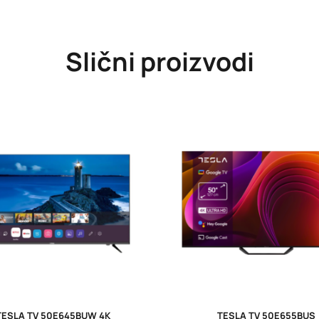
Slični proizvodi
TESLA TV 50E645BUW 4K
TESLA TV 50E655BUS