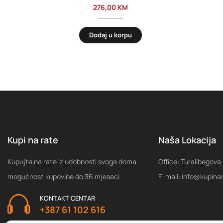
276,00
KM
Dodaj u korpu
Kupi na rate
Naša Lokacija
Kupujte na rate iz udobnosti svoga doma,
Office: Turalibegova
mogućnost kupovine do 36 mjeseci
E-mail: info@kupina
KONTAKT CENTAR
+387 61 102 616