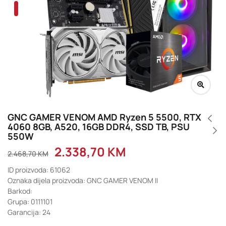
GNC GAMER VENOM AMD Ryzen 5 5500, RTX
4060 8GB, A520, 16GB DDR4, SSD TB, PSU
550W
2.338,70
KM
2.468,70
KM
ID proizvoda: 61062
Oznaka dijela proizvoda: GNC GAMER VENOM II
Barkod:
Grupa: 0111101
Garancija: 24