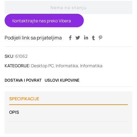
Nema na stanju
Kontaktirajte nas preko Vibera
Podijeli link sa prijateljima
SKU:
61062
KATEGORIJE:
Desktop PC
,
Informatika
,
Informatika
DOSTAVA I POVRAT
USLOVI KUPOVINE
SPECIFIKACIJE
OPIS