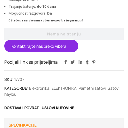
Trajanje baterije:
do 10 dana
Mogucnost razgovora:
Da
Oštećenja uzrokovana vodom ne podliježu garanciji!
Nema na stanju
Kontaktirajte nas preko Vibera
Podijeli link sa prijateljima
SKU:
17707
KATEGORIJE:
Elektronika
,
ELEKTRONIKA
,
Pametni satovi
,
Satovi
haylou
DOSTAVA I POVRAT
USLOVI KUPOVINE
SPECIFIKACIJE