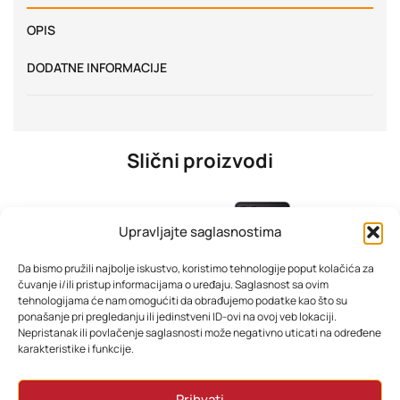
OPIS
DODATNE INFORMACIJE
Slični proizvodi
Upravljajte saglasnostima
Da bismo pružili najbolje iskustvo, koristimo tehnologije poput kolačića za
čuvanje i/ili pristup informacijama o uređaju. Saglasnost sa ovim
tehnologijama će nam omogućiti da obrađujemo podatke kao što su
ponašanje pri pregledanju ili jedinstveni ID-ovi na ovoj veb lokaciji.
Nepristanak ili povlačenje saglasnosti može negativno uticati na određene
karakteristike i funkcije.
TESLA TV 40E635 FHD
Samsung Z Flip7 FE 256GB Black – Exynos 2400, 50MP Kamera
Prihvati