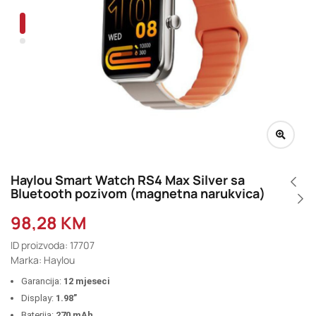
Haylou Smart Watch RS4 Max Silver sa
Bluetooth pozivom (magnetna narukvica)
98,28
KM
ID proizvoda: 17707
Marka: Haylou
Garancija:
12 mjeseci
Display:
1.98”
Baterija:
270 mAh