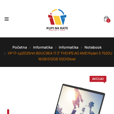
0
Početna
Informatika
Informatika
Notebook
HP 17-cp2025nm B0UC9EA 17.3” FHD IPS AG AMD Ryzen 5 7520U
16GB/512GB SSD/Silver
AKCIJA!