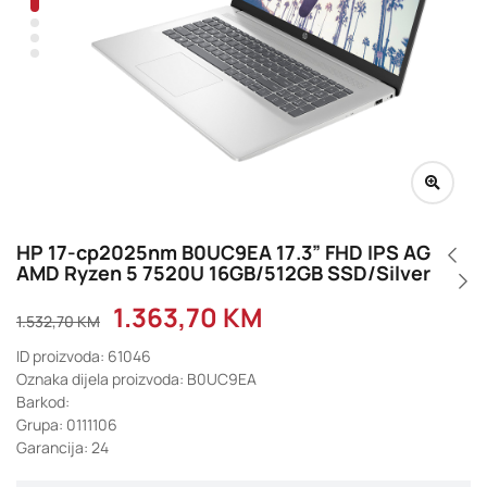
HP 17-cp2025nm B0UC9EA 17.3” FHD IPS AG
AMD Ryzen 5 7520U 16GB/512GB SSD/Silver
1.363,70
KM
1.532,70
KM
ID proizvoda: 61046
Oznaka dijela proizvoda: B0UC9EA
Barkod:
Grupa: 0111106
Garancija: 24