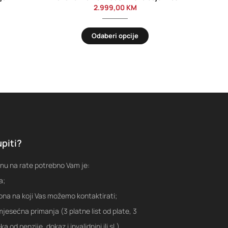
2.999,00
KM
Odaberi opcije
piti?
nu na rate potrebno Vam je:
a;
fona na koji Vas možemo kontaktirati;
jesećna primanja (3 platne list od plate, 3
a od penzije, dokaz i invalidnini ili sl.)