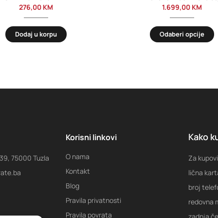
276,00
KM
1.699,00
KM
Dodaj u korpu
Odaberi opcije
Kako ku
Korisni linkovi
O nama
 39, 75000 Tuzla
Za kupovi
Kontakt
rate.ba
lična kart
Blog
broj tele
Pravila privatnosti
redovna m
Pravila povrata
zadnja ček