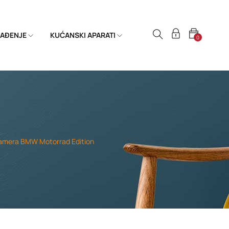
HLAĐENJE
KUĆANSKI APARATI
0
kamera BMW Motorrad Edition