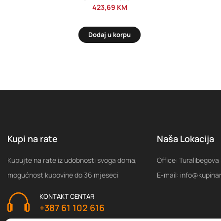
423,69
KM
Dodaj u korpu
Kupi na rate
Naša Lokacija
Kupujte na rate iz udobnosti svoga doma,
Office: Turalibegova
mogućnost kupovine do 36 mjeseci
E-mail: info@kupina
KONTAKT CENTAR
+387 61 102 616