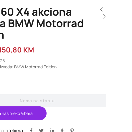
360 X4 akciona
a BMW Motorrad
n
.150,80
KM
826
oizvoda: BMW Motorrad Edition
Nema na stanju
e nas preko Vibera
 prijateljima