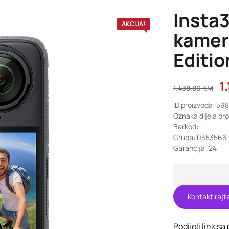
Insta
AKCIJA!
kamer
Editio
1
1.438,80
KM
ID proizvoda: 59
Oznaka dijela pr
Barkod:
Grupa: 0353566
Garancija: 24
Kontaktirajt
Podijeli link sa