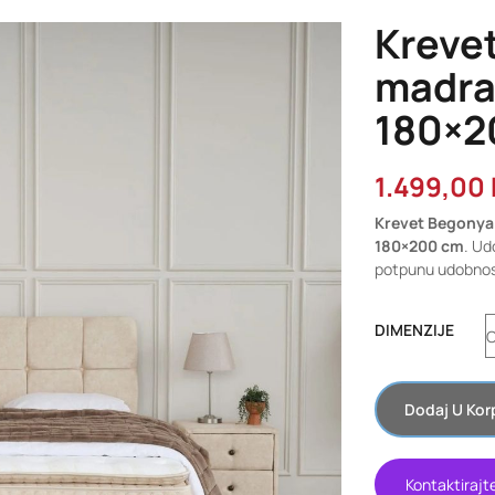
Kreve
madra
180×2
1.499,00
Krevet Begony
180×200 cm
. Ud
potpunu udobnos
DIMENZIJE
Dodaj U Kor
Kontaktirajt