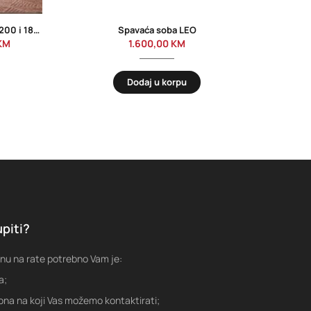
Krevet Roma sa madracem | 160×200 i 180×200
Spavaća soba LEO
KM
1.600,00
KM
Dodaj u korpu
piti?
nu na rate potrebno Vam je:
a;
fona na koji Vas možemo kontaktirati;