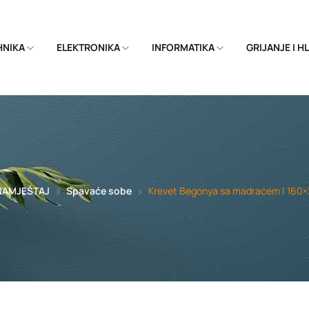
EHNIKA
ELEKTRONIKA
INFORMATIKA
GRIJANJE I 
NAMJEŠTAJ
Spavaće sobe
Krevet Begonya sa madracem | 160×