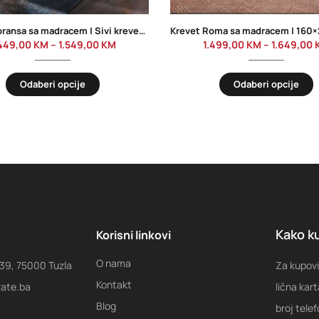
Krevet Floransa sa madracem | Sivi krevet 160×200 i 180×200
.449,00
KM
–
1.549,00
KM
1.499,00
KM
–
1.649,00
Odaberi opcije
Odaberi opcije
Kako ku
Korisni linkovi
O nama
 39, 75000 Tuzla
Za kupovi
Kontakt
rate.ba
lična kart
Blog
broj tele