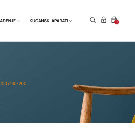
HLAĐENJE
KUĆANSKI APARATI
0
200 i 180×200