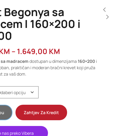
t Begonya sa
cem | 160×200 i
00
KM
–
1.649,00
KM
a sa madracem
dostupan u dimenzijama
160×200
i
oban, praktičan i moderan bračni krevet koji pruža
t za vaš dom.
pu
Zahtjev Za Kredit
e nas preko Vibera