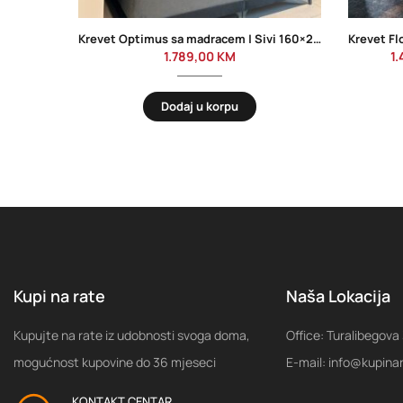
Krevet Optimus sa madracem | Sivi 160×200
1.789,00
KM
1
Dodaj u korpu
Kupi na rate
Naša Lokacija
Kupujte na rate iz udobnosti svoga doma,
Office: Turalibegova
mogućnost kupovine do 36 mjeseci
E-mail: info@kupina
KONTAKT CENTAR