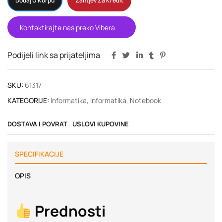
Dodaj U Korpu
Zahtjev Za Kredit
Kontaktirajte nas preko Vibera
Podijeli link sa prijateljima
SKU:
61317
KATEGORIJE:
Informatika
,
Informatika
,
Notebook
DOSTAVA I POVRAT
USLOVI KUPOVINE
SPECIFIKACIJE
OPIS
Prednosti