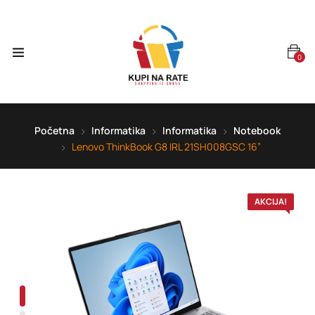
0
Početna
Informatika
Informatika
Notebook
Lenovo ThinkBook G8 IRL 21SH008GSC 16”
AKCIJA!