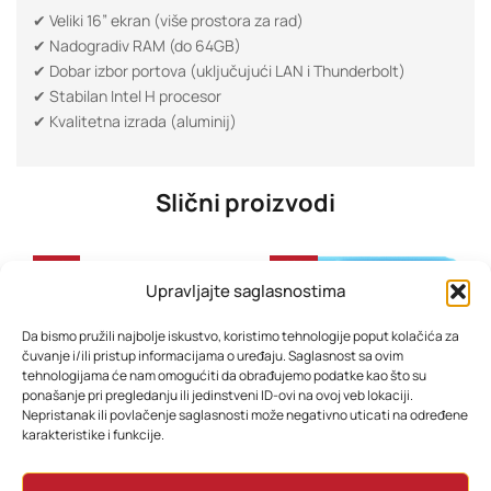
✔ Veliki 16” ekran (više prostora za rad)
✔ Nadogradiv RAM (do 64GB)
✔ Dobar izbor portova (uključujući LAN i Thunderbolt)
✔ Stabilan Intel H procesor
✔ Kvalitetna izrada (aluminij)
Slični proizvodi
-37%
-28%
Upravljajte saglasnostima
Da bismo pružili najbolje iskustvo, koristimo tehnologije poput kolačića za
čuvanje i/ili pristup informacijama o uređaju. Saglasnost sa ovim
tehnologijama će nam omogućiti da obrađujemo podatke kao što su
ponašanje pri pregledanju ili jedinstveni ID-ovi na ovoj veb lokaciji.
Nepristanak ili povlačenje saglasnosti može negativno uticati na određene
karakteristike i funkcije.
ASUS E1504FA-BQ2339 15,6” FHD
Tablet Blackview Tab A6 kids 4GB 128GB WiFi 10” Ocean Blue