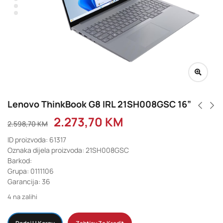
Lenovo ThinkBook G8 IRL 21SH008GSC 16”
2.273,70
KM
2.598,70
KM
ID proizvoda: 61317
Oznaka dijela proizvoda: 21SH008GSC
Barkod:
Grupa: 0111106
Garancija: 36
4 na zalihi