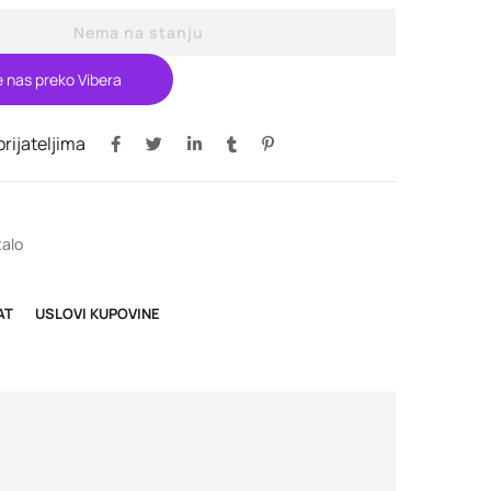
Nema na stanju
e nas preko Vibera
 prijateljima
alo
AT
USLOVI KUPOVINE