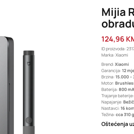
Mijia 
obrad
124,96
K
ID proizvoda: 231
Marka: Xiaomi
Brend:
Xiaomi
Garancija:
12 mj
Brzina:
15.000 –
Motor:
Brushles
Baterija:
800 m
Trajanje baterije
Napajanje:
Beži
Nastavci:
16 kom
Težina:
cca 310 
Oštećenja uz