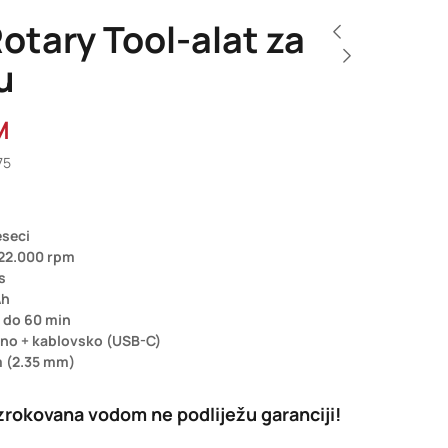
Rotary Tool-alat za
u
M
75
eseci
 22.000 rpm
s
Ah
:
do 60 min
čno + kablovsko (USB-C)
 (2.35 mm)
g
rokovana vodom ne podliježu garanciji!