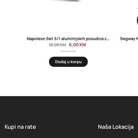
Napoleon Set 5/1 aluminijskih posudica za ulje 62006
Segway N
6,00
KM
12,00
KM
Dodaj u korpu
Kupi na rate
Naša Lokacija