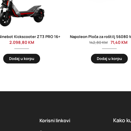
inebot Kickscooter ZT3 PRO 16+
2.098,80
KM
71,40
KM
142,80
KM
Dodaj u korpu
Dodaj u korpu
Kako ku
Korisni linkovi