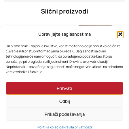
Slični proizvodi
Upravljajte saglasnostima
Da bismo pružili najbolje iskustvo, koristimo tehnologije poput kolačića za
čuvanje i/ili pristup informacijama o uređaju. Saglasnost sa ovim
tehnologijama će nam omogućiti da obrađujemo podatke kao što su
ponašanje pri pregledanju ili jedinstveni ID-ovi na ovoj veb lokaciji.
Nepristanak ili povlačenje saglasnosti može negativno uticati na određene
karakteristike i funkcije.
TESLA TV 32E325BH
iPhone 16 Pro 256GB – Sve boje
Prihvati
202,15
KM
2.799,00
KM
Odbij
Dodaj u korpu
Odaberi opcije
Prikaži podešavanja
0
Politika kolačića
Pravila privatnosti
HOME
PRETRAŽI
KORPA
MOJ RAČUN