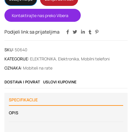
Kontaktirajte nas preko Vibera
Podijeli link sa prijateljima
SKU:
50640
KATEGORIJE:
ELEKTRONIKA
,
Elektronika
,
Mobilni telefoni
OZNAKA:
Mobiteli na rate
DOSTAVA I POVRAT
USLOVI KUPOVINE
SPECIFIKACIJE
OPIS