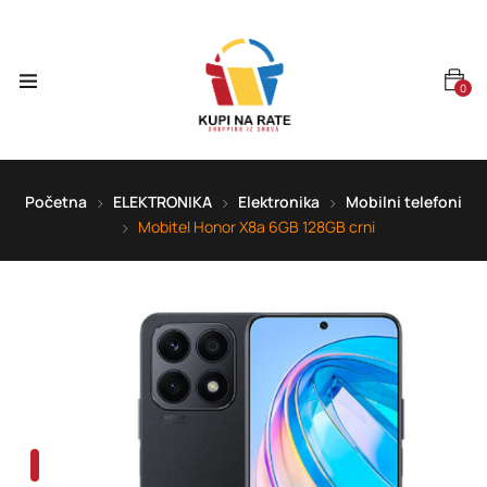
0
Početna
ELEKTRONIKA
Elektronika
Mobilni telefoni
Mobitel Honor X8a 6GB 128GB crni