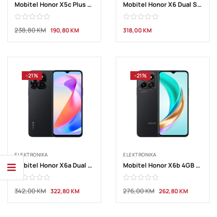
Mobitel Honor X5c Plus 4GB 64GB Midnight Black
Mobitel Honor X6 Dual Sim 4GB 64GB Black
238,80
KM
190,80
KM
318,00
KM
-21%
-21%
ELEKTRONIKA
ELEKTRONIKA
Mobitel Honor X6a Dual Sim 4GB 128GB Black
Mobitel Honor X6b 4GB 128GB Black
342,00
KM
276,00
KM
322,80
KM
262,80
KM