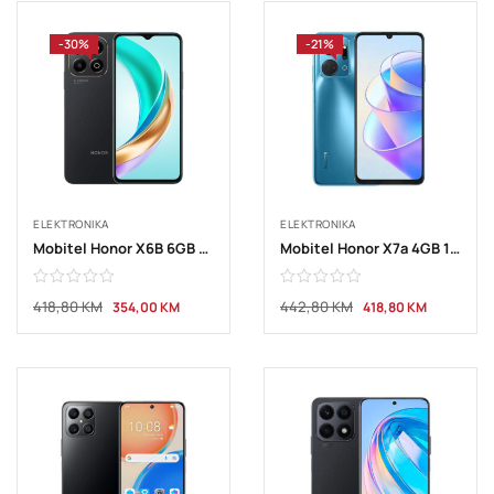
-30%
-21%
ELEKTRONIKA
ELEKTRONIKA
Mobitel Honor X6B 6GB 256GB Midnight Black
Mobitel Honor X7a 4GB 128GB blue
418,80
KM
442,80
KM
354,00
KM
418,80
KM