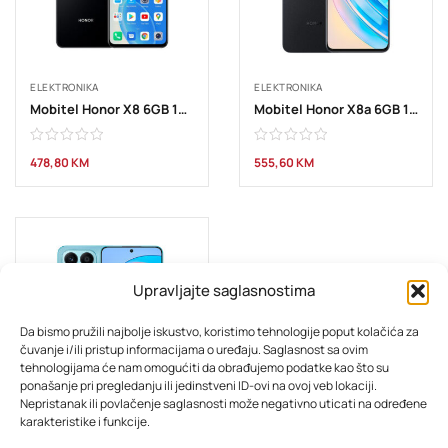
ELEKTRONIKA
ELEKTRONIKA
Mobitel Honor X8 6GB 128GB crni
Mobitel Honor X8a 6GB 128GB crni
478,80
KM
555,60
KM
Upravljajte saglasnostima
Da bismo pružili najbolje iskustvo, koristimo tehnologije poput kolačića za
čuvanje i/ili pristup informacijama o uređaju. Saglasnost sa ovim
tehnologijama će nam omogućiti da obrađujemo podatke kao što su
ponašanje pri pregledanju ili jedinstveni ID-ovi na ovoj veb lokaciji.
Nepristanak ili povlačenje saglasnosti može negativno uticati na određene
ELEKTRONIKA
karakteristike i funkcije.
Mobitel Honor X8a 6GB 128GB plavi