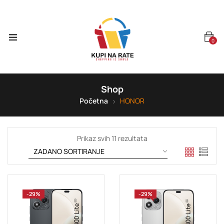
0
Shop
Početna
HONOR
Prikaz svih 11 rezultata
-29%
-29%