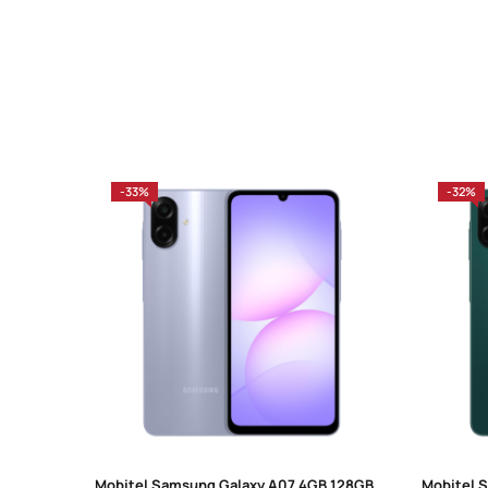
-33%
-32%
Mobitel Samsung Galaxy A07 4GB 128GB Light Violet