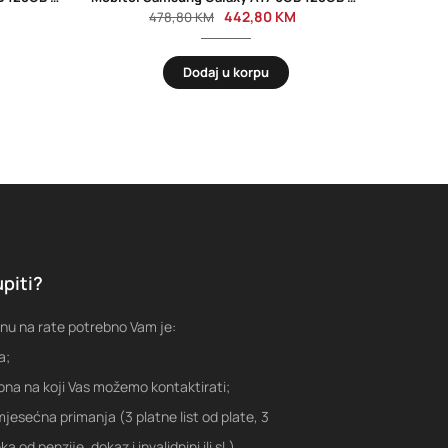
442,80
KM
478,80
KM
Dodaj u korpu
piti?
nu na rate potrebno Vam je:
a;
fona na koji Vas možemo kontaktirati;
jesećna primanja (3 platne list od plate, 3
a od penzije, dokaz i invalidnini ili sl.)