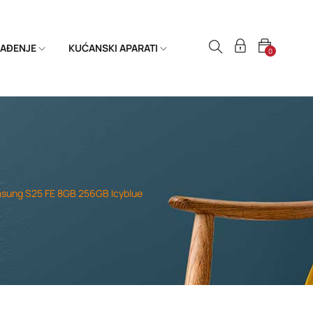
HLAĐENJE
KUĆANSKI APARATI
0
sung S25 FE 8GB 256GB Icyblue