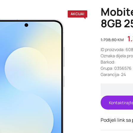
Mobit
AKCIJA!
8GB 2
1
1.798,80
KM
ID proizvoda: 60
Oznaka dijela p
Barkod:
Grupa: 0356576
Garancija: 24
Kontaktirajt
Podijeli link sa