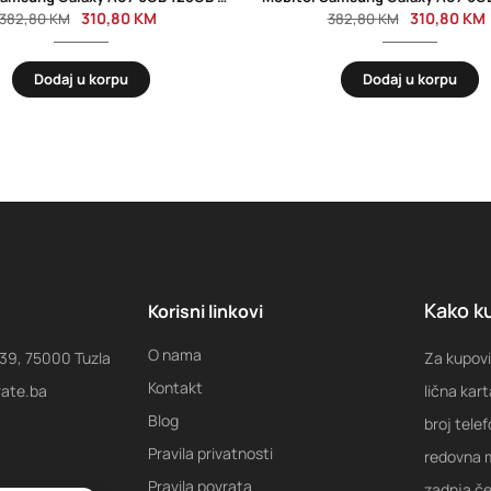
310,80
KM
310,80
KM
382,80
KM
382,80
KM
Dodaj u korpu
Dodaj u korpu
Kako ku
Korisni linkovi
O nama
 39, 75000 Tuzla
Za kupovi
Kontakt
rate.ba
lična kart
Blog
broj tele
Pravila privatnosti
redovna m
Pravila povrata
zadnja ček