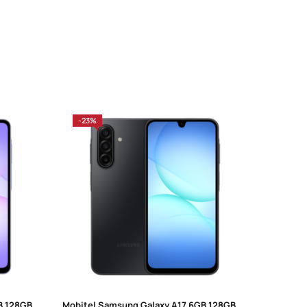
-23%
-33%
Mobitel Samsung Galaxy A07 6GB 128GB Violet
Mobitel Samsung Galaxy A17 6GB 128GB Dual Sim Black