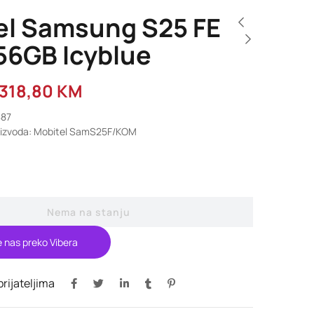
el Samsung S25 FE
56GB Icyblue
.318,80
KM
887
roizvoda: Mobitel SamS25F/KOM
Nema na stanju
e nas preko Vibera
 prijateljima