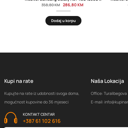
286,80
KM
358,80
KM
Dodaj u korpu
Kupi na rate
Naša Lokacija
Kupujte na rate iz udobnosti svoga doma,
Office: Turalibegova
mogućnost kupovine do 36 mjeseci
E-mail: info@kupina
KONTAKT CENTAR
+387 61 102 616