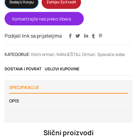
Dodaj U Korpu
Zahtjev Za Kredit
Kontaktirajte nas preko Vibera
Podijeli link sa prijateljima
KATEGORIJE:
Klizni ormari
,
NAMJEŠTAJ
,
Ormari
,
Spavaće sobe
DOSTAVA I POVRAT
USLOVI KUPOVINE
SPECIFIKACIJE
OPIS
Slični proizvodi