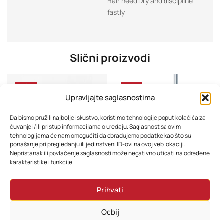
Hair need Dry and discipline
fastly
Slični proizvodi
-40%
-26%
Upravljajte saglasnostima
Da bismo pružili najbolje iskustvo, koristimo tehnologije poput kolačića za
čuvanje i/ili pristup informacijama o uređaju. Saglasnost sa ovim
tehnologijama će nam omogućiti da obrađujemo podatke kao što su
ponašanje pri pregledanju ili jedinstveni ID-ovi na ovoj veb lokaciji.
Nepristanak ili povlačenje saglasnosti može negativno uticati na određene
karakteristike i funkcije.
Usisivač Dyson V10 (SV27) Absolute
BOSCH usisivač BSGL3MULT3
Prihvati
1.678,80
KM
358,80
KM
1.198,80
KM
318,00
KM
Odbij