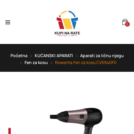
0
Početna
KUĆANSKI APARATI
Aparati za ličnu njegu
Fen za kosu
Rowenta Fen za kosu CV5940F0