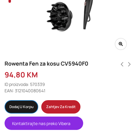
Rowenta Fen za kosu CV5940F0
94,80
KM
ID proizvoda: 570339
EAN: 3121040080641
Dodaj U Korpu
Zahtjev Za Kredit
Kontaktirajte nas preko Vibera