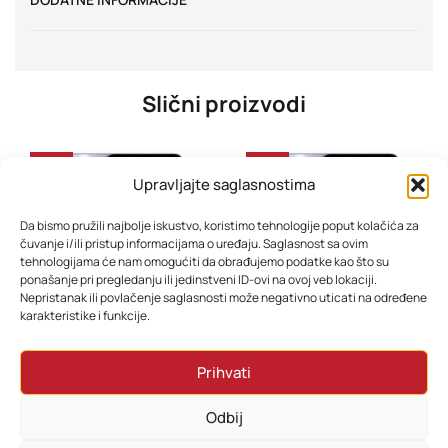
Slični proizvodi
-33%
-32%
Upravljajte saglasnostima
Da bismo pružili najbolje iskustvo, koristimo tehnologije poput kolačića za
čuvanje i/ili pristup informacijama o uređaju. Saglasnost sa ovim
tehnologijama će nam omogućiti da obrađujemo podatke kao što su
ponašanje pri pregledanju ili jedinstveni ID-ovi na ovoj veb lokaciji.
Nepristanak ili povlačenje saglasnosti može negativno uticati na određene
karakteristike i funkcije.
Mobitel Samsung Galaxy A07 4GB 128GB Light Violet
Mobitel Samsung Galaxy A07 6GB 128GB Violet
Prihvati
358,80
KM
382,80
KM
286,80
KM
310,80
KM
Odbij
Dodaj u korpu
Dodaj u korpu