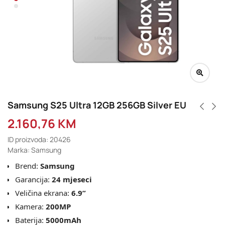
Samsung S25 Ultra 12GB 256GB Silver EU
2.160,76
KM
ID proizvoda: 20426
Marka: Samsung
Brend:
Samsung
Garancija:
24 mjeseci
Veličina ekrana:
6.9”
Kamera:
200MP
Baterija:
5000mAh