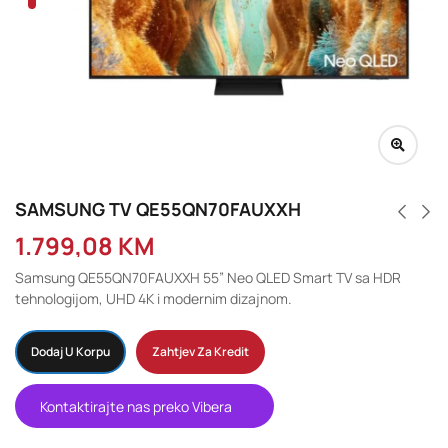
SAMSUNG TV QE55QN70FAUXXH
1.799,08
KM
Samsung QE55QN70FAUXXH 55” Neo QLED Smart TV sa HDR
tehnologijom, UHD 4K i modernim dizajnom.
Dodaj U Korpu
Zahtjev Za Kredit
Kontaktirajte nas preko Vibera