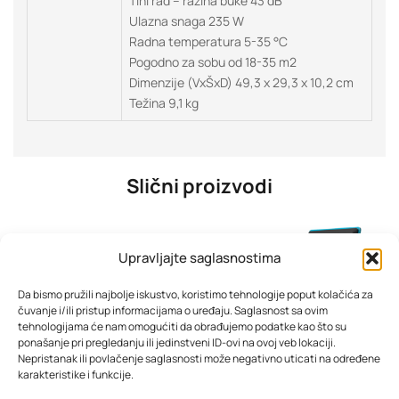
Tihi rad – razina buke 43 dB
Ulazna snaga 235 W
Radna temperatura 5-35 °C
Pogodno za sobu od 18-35 m2
Dimenzije (VxŠxD) 49,3 x 29,3 x 10,2 cm
Težina 9,1 kg
Slični proizvodi
Upravljajte saglasnostima
Da bismo pružili najbolje iskustvo, koristimo tehnologije poput kolačića za
čuvanje i/ili pristup informacijama o uređaju. Saglasnost sa ovim
tehnologijama će nam omogućiti da obrađujemo podatke kao što su
ponašanje pri pregledanju ili jedinstveni ID-ovi na ovoj veb lokaciji.
Nepristanak ili povlačenje saglasnosti može negativno uticati na određene
karakteristike i funkcije.