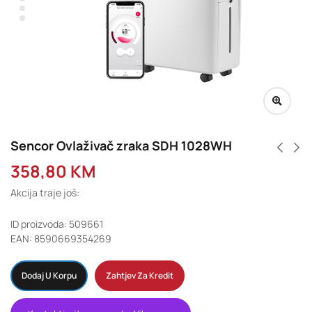
Sencor Ovlaživač zraka SDH 1028WH
358,80
KM
Akcija traje još:
ID proizvoda: 509661
EAN: 8590669354269
Dodaj U Korpu
Zahtjev Za Kredit