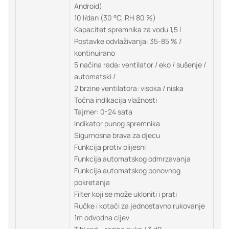
Android)
10 l/dan (30 °C, RH 80 %)
Kapacitet spremnika za vodu 1,5 l
Postavke odvlaživanja: 35-85 % /
kontinuirano
5 načina rada: ventilator / eko / sušenje /
automatski /
2 brzine ventilatora: visoka / niska
Točna indikacija vlažnosti
Tajmer: 0-24 sata
Indikator punog spremnika
Sigurnosna brava za djecu
Funkcija protiv plijesni
Funkcija automatskog odmrzavanja
Funkcija automatskog ponovnog
pokretanja
Filter koji se može ukloniti i prati
Ručke i kotači za jednostavno rukovanje
1m odvodna cijev