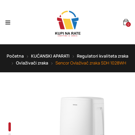
0
Početna
KUĆANSKI APARATI
Regulatori kvaliteta zraka
Ovlaživači zraka
Sencor Ovlaživač zraka SDH 1028WH