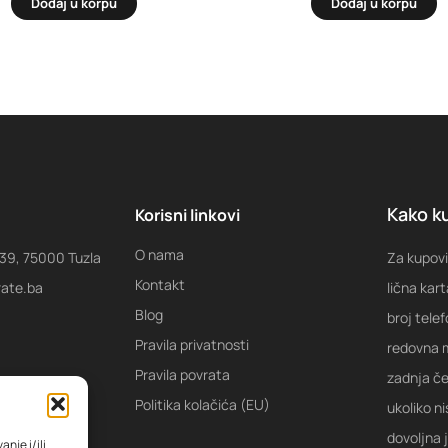
Dodaj u korpu
Dodaj u korpu
Kako ku
Korisni linkovi
O nama
 39, 75000 Tuzla
Za kupovi
Kontakt
rate.ba
lična kart
Blog
broj tele
Pravila privatnosti
redovna m
Pravila povrata
zadnja ček
Politika kolačića (EU)
ukoliko ni
dovoljna 
nje i/ili