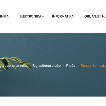
EHNIKA
ELEKTRONIKA
INFORMATIKA
GRIJANJE I 
gradbena tehnika
Ugradbene ploče
Ploče
Sencor Samostoj