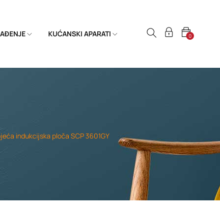
HLAĐENJE
KUĆANSKI APARATI
0
eća indukcijska ploča SCP 3601GY