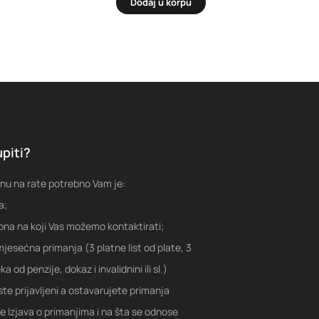
Dodaj u korpu
piti?
nu na rate potrebno Vam je:
a;
fona na koji Vas možemo kontaktirati;
jesećna primanja (3 platne list od plate, 3
a od penzije, dokaz i invalidnini ili sl.)
ste prijavljeni a ostavarujete primanja
je Izjava o primanjima i na šta se odnose