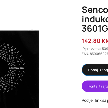
Senco
indukc
3601G
142,80
K
ID proizvoda: 50
EAN: 85906692
Dodaj U Kor
Kontaktirajt
Podijeli link sa