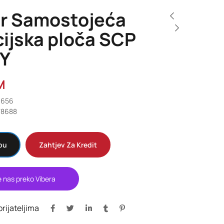
r Samostojeća
ijska ploča SCP
Y
M
9656
78688
pu
Zahtjev Za Kredit
e nas preko Vibera
 prijateljima