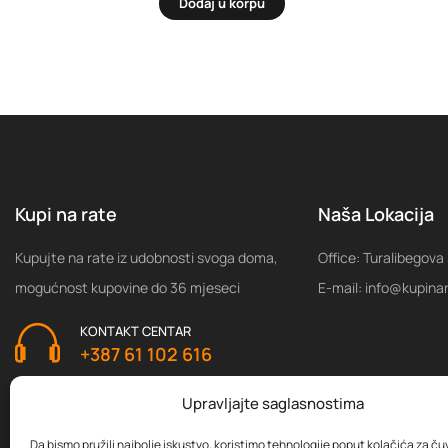
Dodaj u korpu
Kupi na rate
Naša Lokacija
Kupujte na rate iz udobnosti svoga doma,
Office: Turalibegova
mogućnost kupovine do 36 mjeseci
E-mail: info@kupina
KONTAKT CENTAR
+387 61 102 616
Upravljajte saglasnostima
Da bismo pružili najbolje iskustvo, koristimo tehnologije poput kolačića za čuva