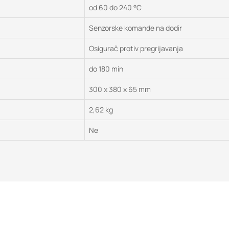
od 60 do 240 °C
Senzorske komande na dodir
Osigurač protiv pregrijavanja
do 180 min
300 x 380 x 65 mm
2,62 kg
Ne