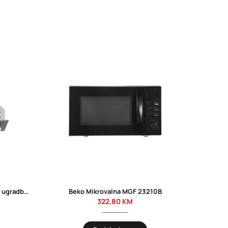
Beko Napa HNU 51310SE potpuno ugradbena
Beko Mikrovalna MGF 23210B
Bek
322,80
KM