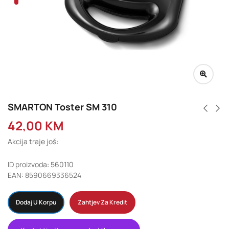
SMARTON Toster SM 310
42,00
KM
Akcija traje još:
ID proizvoda: 560110
EAN: 8590669336524
Dodaj U Korpu
Zahtjev Za Kredit