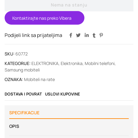
Nema na stanju
Kontaktirajte nas preko Vibera
Podijeli link sa prijateljima
SKU:
60772
KATEGORIJE:
ELEKTRONIKA
,
Elektronika
,
Mobilni telefoni
,
Samsung mobiteli
OZNAKA:
Mobiteli na rate
DOSTAVA I POVRAT
USLOVI KUPOVINE
SPECIFIKACIJE
OPIS