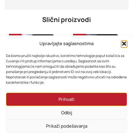
Slični proizvodi
-33%
-32%
Upravljajte saglasnostima
Da bismo pružili najbolje iskustvo, koristimo tehnologije poput kolačića za
čuvanje i/ili pristup informacijama o uređaju. Saglasnost sa ovim
tehnologijama će nam omogućiti da obrađujemo podatke kao što su
ponašanje pri pregledanju ili jedinstveni ID-ovi na ovoj veb lokaciji.
Nepristanak ili povlačenje saglasnosti može negativno uticati na određene
karakteristike i funkcije.
Mobitel Samsung Galaxy A07 4GB 128GB Light Violet
Mobitel Samsung Galaxy A07 6GB 128GB Black
Prihvati
358,80
KM
382,80
KM
286,80
KM
310,80
KM
Odbij
Dodaj u korpu
Dodaj u korpu
Prikaži podešavanja