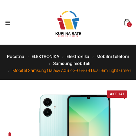
0
Početna
ELEKTRONIKA
Elektronika
Mobilni telefoni
Samsung mobiteli
Mobitel Samsung Galaxy A06 4GB 64GB Dual Sim Light Green
AKCIJA!