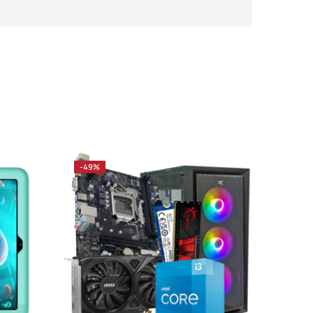
-49%
-31%