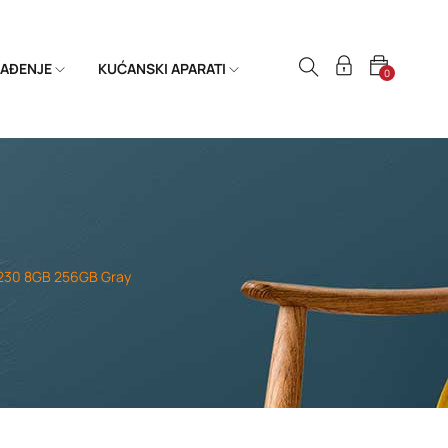
HLAĐENJE
KUĆANSKI APARATI
0
X230 8GB 256GB Gray