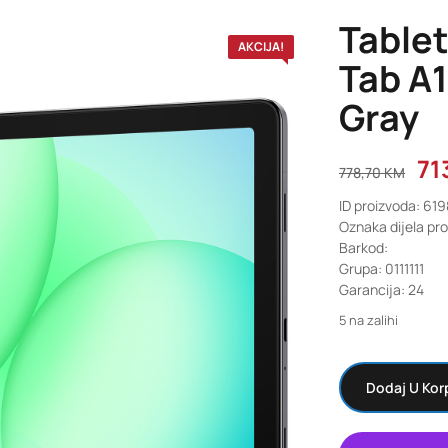
Table
AKCIJA!
Tab A
Gray
71
778,70
KM
ID proizvoda: 61
Oznaka dijela p
Barkod:
Grupa: 0111111
Garancija: 24
5 na zalihi
Dodaj U Kor