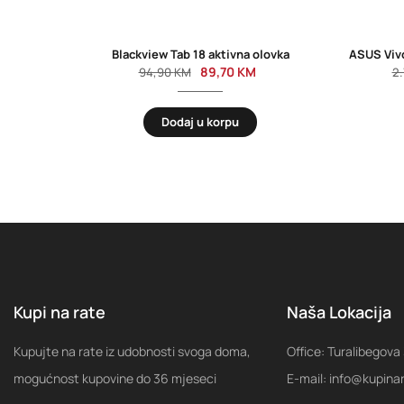
Blackview Tab 18 aktivna olovka
89,70
KM
94,90
KM
2
Dodaj u korpu
Kupi na rate
Naša Lokacija
Kupujte na rate iz udobnosti svoga doma,
Office: Turalibegova
mogućnost kupovine do 36 mjeseci
E-mail: info@kupina