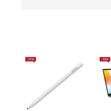
-27%
-32%