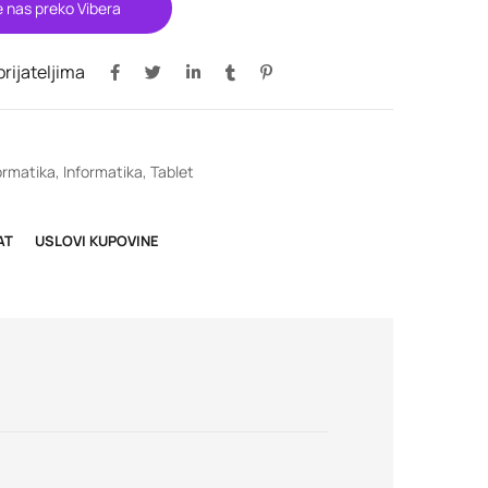
e nas preko Vibera
 prijateljima
ormatika
,
Informatika
,
Tablet
AT
USLOVI KUPOVINE