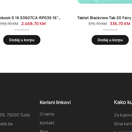
ASUS Vivobook S 16 S3607CA-RP036 16” WUXGA IPS AG 144Hz Ultra 7 255H/16GB/1TB SSD/Alu/Backlit/tamno siva/ruksak/2Y
Tablet Blackview Tab 20 Fairy
2.468,70
KM
336,70
KM
.793,70
KM
375,70
KM
Dodaj u korpu
Dodaj u korpu
Kako ku
Korisni linkovi
O nama
 39, 75000 Tuzla
Za kupovi
Kontakt
rate.ba
lična kart
Blog