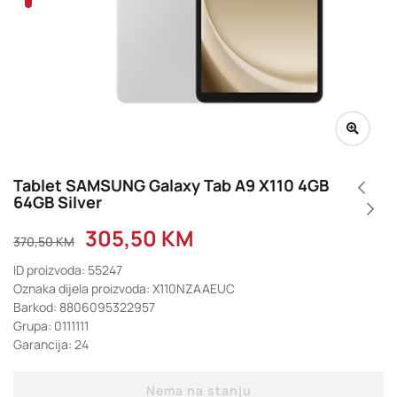
Tablet SAMSUNG Galaxy Tab A9 X110 4GB
64GB Silver
305,50
KM
370,50
KM
ID proizvoda: 55247
Oznaka dijela proizvoda: X110NZAAEUC
Barkod: 8806095322957
Grupa: 0111111
Garancija: 24
Nema na stanju