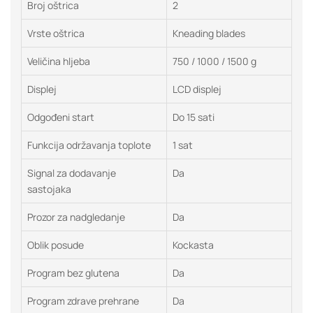
Broj oštrica
2
Vrste oštrica
Kneading blades
Veličina hljeba
750 / 1000 / 1500 g
Displej
LCD displej
Odgođeni start
Do 15 sati
Funkcija održavanja toplote
1 sat
Signal za dodavanje
Da
sastojaka
Prozor za nadgledanje
Da
Oblik posude
Kockasta
Program bez glutena
Da
Program zdrave prehrane
Da