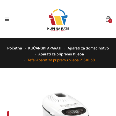
0
Početna
KUĆANSKI APARATI
Aparati za domaćinstvo
Aparati za pripremu hljeba
Tefal Aparat za pripremu hljeba PF610138