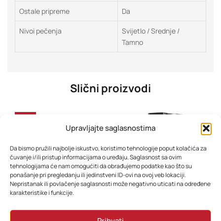
Ostale pripreme
Da
Nivoi pečenja
Svijetlo / Srednje /
Tamno
Slični proizvodi
-35%
Upravljajte saglasnostima
Da bismo pružili najbolje iskustvo, koristimo tehnologije poput kolačića za
čuvanje i/ili pristup informacijama o uređaju. Saglasnost sa ovim
tehnologijama će nam omogućiti da obrađujemo podatke kao što su
ponašanje pri pregledanju ili jedinstveni ID-ovi na ovoj veb lokaciji.
Nepristanak ili povlačenje saglasnosti može negativno uticati na određene
karakteristike i funkcije.
Xiaomi robot usisivač S40 Pro BHR089REU
Ninja aparat za sladoled NC300EU
Prihvati