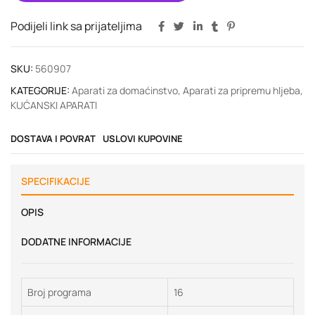
Podijeli link sa prijateljima
SKU:
560907
KATEGORIJE:
Aparati za domaćinstvo
,
Aparati za pripremu hljeba
,
KUĆANSKI APARATI
DOSTAVA I POVRAT
USLOVI KUPOVINE
SPECIFIKACIJE
OPIS
DODATNE INFORMACIJE
Broj programa
16