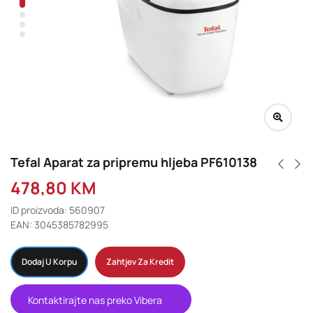
Tefal Aparat za pripremu hljeba PF610138
478,80
KM
ID proizvoda: 560907
EAN: 3045385782995
Dodaj U Korpu
Zahtjev Za Kredit
Kontaktirajte nas preko Vibera