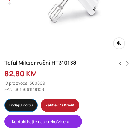
Tefal Mikser ručni HT310138
82,80
KM
ID proizvoda: 560869
EAN: 3016661149108
Dodaj U Korpu
Zahtjev Za Kredit
Kontaktirajte nas preko Vibera