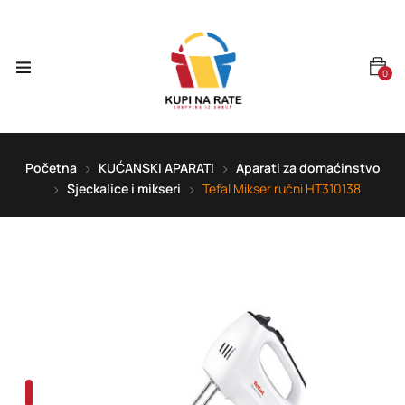
0
Početna
KUĆANSKI APARATI
Aparati za domaćinstvo
Sjeckalice i mikseri
Tefal Mikser ručni HT310138