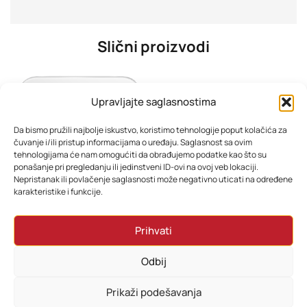
Slični proizvodi
Upravljajte saglasnostima
Da bismo pružili najbolje iskustvo, koristimo tehnologije poput kolačića za
čuvanje i/ili pristup informacijama o uređaju. Saglasnost sa ovim
tehnologijama će nam omogućiti da obrađujemo podatke kao što su
ponašanje pri pregledanju ili jedinstveni ID-ovi na ovoj veb lokaciji.
Nepristanak ili povlačenje saglasnosti može negativno uticati na određene
karakteristike i funkcije.
Xiaomi pametna vaga S200 bijela BHR9230GL
Xiaomi pametna vaga S400 BHR7793GL
Prihvati
42,00
KM
58,80
KM
Odbij
Dodaj u korpu
Dodaj u korpu
Prikaži podešavanja