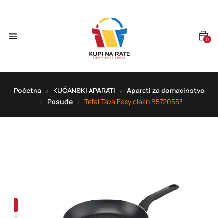
0
Početna
KUĆANSKI APARATI
Aparati za domaćinstvo
Posuđe
Tefal Tava Easy clean B5720553