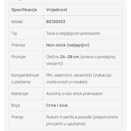
Specifikacija
Vrijednost
Model
B5720553
Tip
Tava s neljepljivim premazom
Premaz
Non‑stick (neljepljivi)
Promjer
Obično
24–28 cm
(ovisno o prodajnoj
varijanti)
Kompatibilnost
Plin, električni, keramički (
indukcija
s pločama
može ovisiti o modelu
)
Materijal
Aluminij s non‑stick premazom
Boja
Crna / siva
Pranje
Rukom ili perilica posuđa (preporučeno
provjeriti u uputama)