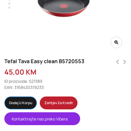
Tefal Tava Easy clean B5720553
45,00
KM
ID proizvoda: 521389
EAN: 3168430319233
Dodaj U Korpu
Zahtjev Za Kredit
Kontaktirajte nas preko Vibera