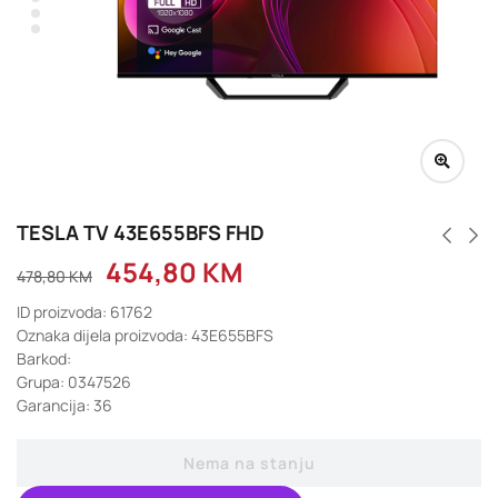
TESLA TV 43E655BFS FHD
454,80
KM
478,80
KM
ID proizvoda: 61762
Oznaka dijela proizvoda: 43E655BFS
Barkod:
Grupa: 0347526
Garancija: 36
Nema na stanju