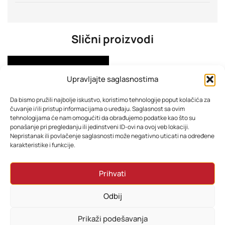
Slični proizvodi
Upravljajte saglasnostima
Da bismo pružili najbolje iskustvo, koristimo tehnologije poput kolačića za
čuvanje i/ili pristup informacijama o uređaju. Saglasnost sa ovim
tehnologijama će nam omogućiti da obrađujemo podatke kao što su
ponašanje pri pregledanju ili jedinstveni ID-ovi na ovoj veb lokaciji.
Nepristanak ili povlačenje saglasnosti može negativno uticati na određene
karakteristike i funkcije.
Xiaomi Mi Monitor Gaming G27i 2026 200Hz OM4FF
Xiaomi Mi Monitor Gaming G27Qi 2K 200Hz (2026)
Prihvati
251,55
KM
326,43
KM
Odbij
Dodaj u korpu
Dodaj u korpu
Prikaži podešavanja