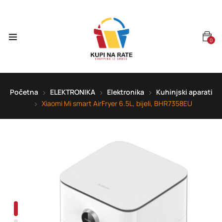
0
Početna
ELEKTRONIKA
Elektronika
Kuhinjski aparati
Xiaomi Mi smart AirFryer 6.5L, bijeli, BHR7358EU