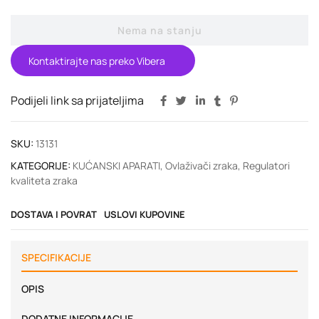
Nema na stanju
Kontaktirajte nas preko Vibera
Podijeli link sa prijateljima
SKU:
13131
KATEGORIJE:
KUĆANSKI APARATI
,
Ovlaživači zraka
,
Regulatori
kvaliteta zraka
DOSTAVA I POVRAT
USLOVI KUPOVINE
SPECIFIKACIJE
OPIS
DODATNE INFORMACIJE