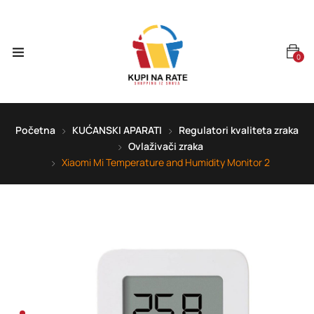
0
Početna
KUĆANSKI APARATI
Regulatori kvaliteta zraka
Ovlaživači zraka
Xiaomi Mi Temperature and Humidity Monitor 2