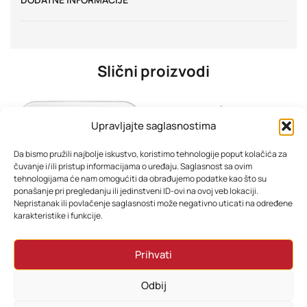
Slični proizvodi
Upravljajte saglasnostima
Da bismo pružili najbolje iskustvo, koristimo tehnologije poput kolačića za
čuvanje i/ili pristup informacijama o uređaju. Saglasnost sa ovim
tehnologijama će nam omogućiti da obrađujemo podatke kao što su
ponašanje pri pregledanju ili jedinstveni ID-ovi na ovoj veb lokaciji.
Nepristanak ili povlačenje saglasnosti može negativno uticati na određene
karakteristike i funkcije.
Xiaomi pametna vaga S200 bijela BHR9230GL
Xiaomi Mi kuhalo za vodu stakleno BHR7423EU
Prihvati
42,00
KM
58,80
KM
Odbij
Dodaj u korpu
Dodaj u korpu