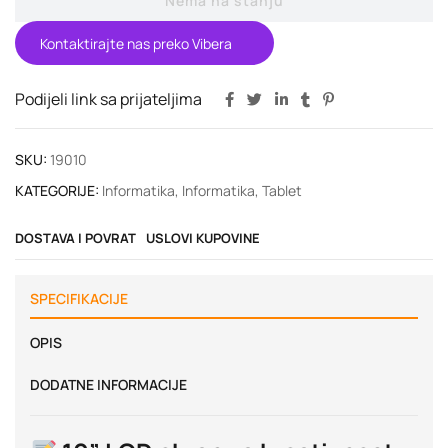
Nema na stanju
Kontaktirajte nas preko Vibera
Podijeli link sa prijateljima
SKU:
19010
KATEGORIJE:
Informatika
,
Informatika
,
Tablet
DOSTAVA I POVRAT
USLOVI KUPOVINE
SPECIFIKACIJE
OPIS
DODATNE INFORMACIJE