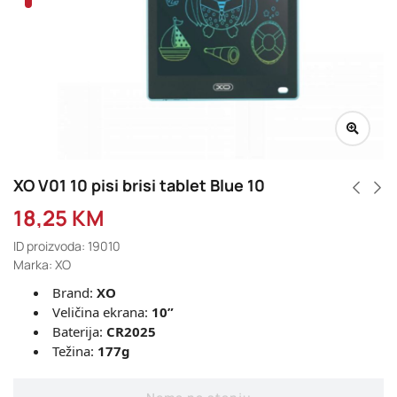
XO V01 10 pisi brisi tablet Blue 10
18,25
KM
ID proizvoda: 19010
Marka: XO
Brand:
XO
Veličina ekrana:
10”
Baterija:
CR2025
Težina:
177g