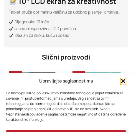
10” LCD ekran za kreativnost
Tablet pruža optimalnu veličinu za udobno pisanje i crtanje.
Dijagonala: 10 inča
Jasna i responzivna LCD površina
Idealan za školu, kuću i posao
Slični proizvodi
-40%
-31%
Upravljajte saglasnostima
Da bismo pružili najbolje iskustvo, koristimo tehnologije poput kolačića za
čuvanje i/ili pristup informacijama o uređaju. Saglasnost sa ovim
tehnologijama će nam omogućiti da obrađujemo podatke kao što su
ponašanje pri pregledanju ili jedinstveni ID-ovi na ovoj veb lokaciji.
Nepristanak ili povlačenje saglasnosti može negativno uticati na određene
karakteristike i funkcije.